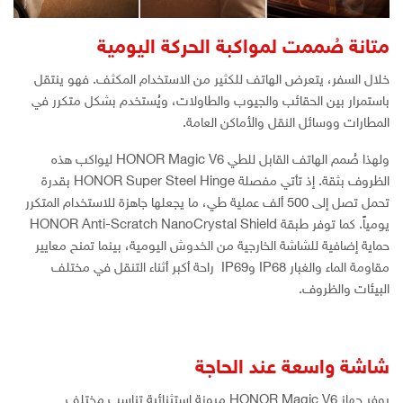
متانة صُممت لمواكبة الحركة اليومية
خلال السفر، يتعرض الهاتف للكثير من الاستخدام المكثف. فهو ينتقل
باستمرار بين الحقائب والجيوب والطاولات، ويُستخدم بشكل متكرر في
المطارات ووسائل النقل والأماكن العامة.
ولهذا صُمم الهاتف القابل للطي HONOR Magic V6 ليواكب هذه
الظروف بثقة. إذ تأتي مفصلة HONOR Super Steel Hinge بقدرة
تحمل تصل إلى 500 ألف عملية طي، ما يجعلها جاهزة للاستخدام المتكرر
يومياً. كما توفر طبقة HONOR Anti-Scratch NanoCrystal Shield
حماية إضافية للشاشة الخارجية من الخدوش اليومية، بينما تمنح معايير
مقاومة الماء والغبار IP68 وIP69 راحة أكبر أثناء التنقل في مختلف
البيئات والظروف.
شاشة واسعة عند الحاجة
يوفر جهاز HONOR Magic V6 مرونة استثنائية تناسب مختلف