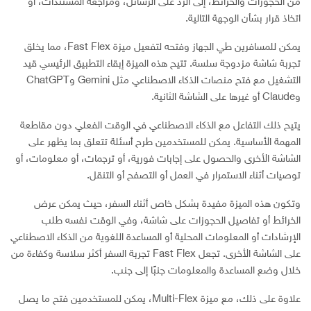
من الحجوزات والخرائط، إلى الرد على الرسائل، ومراجعة المستندات، أو
اتخاذ قرار بشأن الوجهة التالية.
يمكن للمسافرين طي الجهاز وفتحه لتفعيل ميزة Fast Flex، مما يخلق
تجربة شاشة مزدوجة سلسة. تتيح هذه الميزة إبقاء التطبيق الرئيسي قيد
التشغيل مع فتح منصات الذكاء الاصطناعي مثل Gemini وChatGPT
وClaude أو غيرها على الشاشة الثانية.
يتيح ذلك التفاعل مع الذكاء الاصطناعي في الوقت الفعلي دون مقاطعة
المهمة الأساسية. يمكن للمستخدمين طرح أسئلة تتعلق بما يظهر على
الشاشة الأخرى والحصول على إجابات فورية، أو ترجمات، أو معلومات، أو
توصيات أثناء الاستمرار في العمل أو التصفح أو التنقل.
وتكون هذه الميزة مفيدة بشكل خاص أثناء السفر، حيث يمكن عرض
الخرائط أو تفاصيل الحجوزات على شاشة، وفي الوقت نفسه طلب
الإرشادات أو المعلومات المحلية أو المساعدة اللغوية من الذكاء الاصطناعي
على الشاشة الأخرى. تجعل Fast Flex تجربة السفر أكثر سلاسة وكفاءة من
خلال وضع المساعدة والمعلومات جنبًا إلى جنب.
علاوة على ذلك، مع ميزة Multi-Flex، يمكن للمستخدمين فتح ما يصل