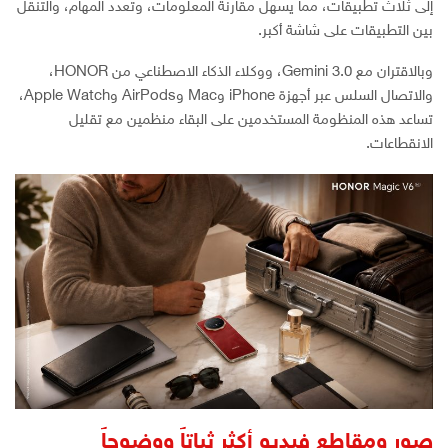
إلى ثلاث تطبيقات، مما يسهل مقارنة المعلومات، وتعدد المهام، والتنقل
بين التطبيقات على شاشة أكبر.
وبالاقتران مع Gemini 3.0، ووكلاء الذكاء الاصطناعي من HONOR،
والاتصال السلس عبر أجهزة iPhone وMac وAirPods وApple Watch،
تساعد هذه المنظومة المستخدمين على البقاء منظمين مع تقليل
الانقطاعات.
صور ومقاطع فيديو أكثر ثباتاً ووضوحاً