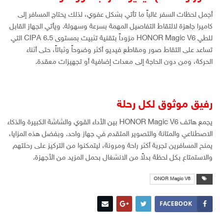
أجمل لحظات السفر غالباً ما تأتي بشكل عفوي، لذلك يحتاج المسافر إلى
كاميرا جاهزة لالتقاط التفاصيل المهمة بسرعة وسهولة. ويأتي الجهاز القابل
للطي HONOR Magic V6 مزوداً بتقنية تثبيت بمستوى CIPA 6.5 التي
تساعد على التقاط صور ومقاطع فيديو أكثر وضوحاً وثباتاً، حتى أثناء
الحركة، ومن دون الحاجة إلى معدات إضافية أو تجهيزات معقدة.
رفيق موثوق لكل رحلة
يجمع هاتف HONOR Magic V6 بين الأداء القوي والشاشة الكبيرة والذكاء
الاصطناعي والمتانة والتصوير المتقدم في جهاز واحد. وبفضل هذه المزايا،
يمنح المسافرين تجربة أكثر راحة ومرونة، ليتمكنوا من التركيز على رحلتهم
والاستمتاع بكل لحظة بدلاً من الانشغال بحمل المزيد من الأجهزة.
ONOR Magic V6
FACEBOOK