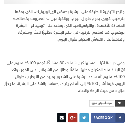
وتزخر التركيبة اللطيفة على البشرة بحمض الهيالورونيك، الذي يمدّها
بترطيب فوري يدوم طوال اليوم، وبالفيتامين C المعروف بخصائصه
المضادّة للأكسدة، والنياسيناميد الذي يساعد على توحيد لون البشرة
بوضوح. كما تساهم التركيبة في منح البشرة مظهرًا ناعمًا ومشرقًا،
وتحافظ على انتعاش المكياج طوال اليوم.
وفي دراسة لآراء المستهلكين شملت 30 مشاركًا، أجمع 100% منهم على
أنّ الرذاذ منح المكياج مظهرًا متقنًا وخاليًا من الشوائب على الفور، وأكّد
100% منهم أنّه ساعد البشرة على الشعور بمزيد من الترطيب طوال
اليوم، فيما أشار 100% إلى أنّه لم يترك إحساسًا بالشدّ على البشرة، ما يعزّز
مزاياه من حيث الراحة والأداء.
ميك أب باي ماريو
FACEBOOK