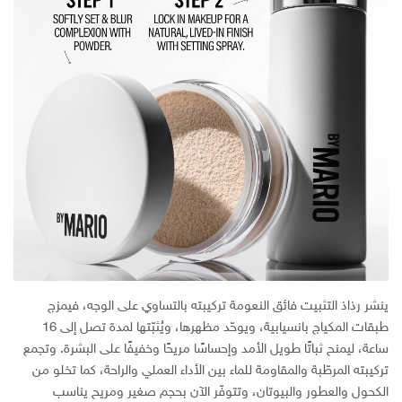
ينشر رذاذ التثبيت فائق النعومة تركيبته بالتساوي على الوجه، فيمزج
طبقات المكياج بانسيابية، ويوحّد مظهرها، ويُثبّتها لمدة تصل إلى 16
ساعة، ليمنح ثباتًا طويل الأمد وإحساسًا مريحًا وخفيفًا على البشرة. وتجمع
تركيبته المرطّبة والمقاومة للماء بين الأداء العملي والراحة، كما تخلو من
الكحول والعطور والبيوتان، وتتوفّر الآن بحجم صغير ومريح يناسب