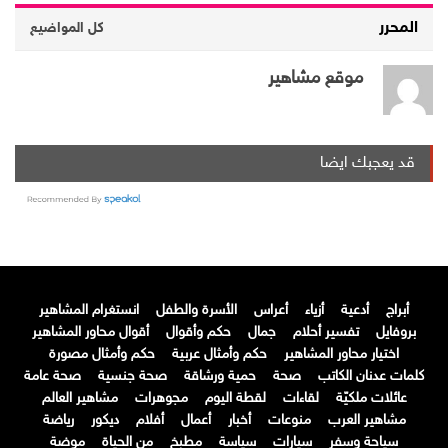
المحرر
كل المواضيع
موقع مشاهير
قد يعجبك ايضا
أبراج
أدعية
أزياء
أعراس
الأسرة والطفل
انستغرام المشاهير
بروفايل
تفسير أحلام
جمال
حكم وأقوال
أقوال محاور المشاهير
اختيار محاور المشاهير
حكم وأمثال عربية
حكم وأمثال مصورة
كلمات عدنان الكاتب
صحة
حمية ورشاقة
صحة جنسية
صحة عامة
عائلات ملكيّة
لقاءات
لقطة اليوم
مجوهرات
مشاهير العالم
مشاهير العرب
منوعات
أخبار
أعمال
أفلام
ديكور
رياضة
سياحة وسفر
سيارات
سياسة
مطبخ
من الحياة
موضة