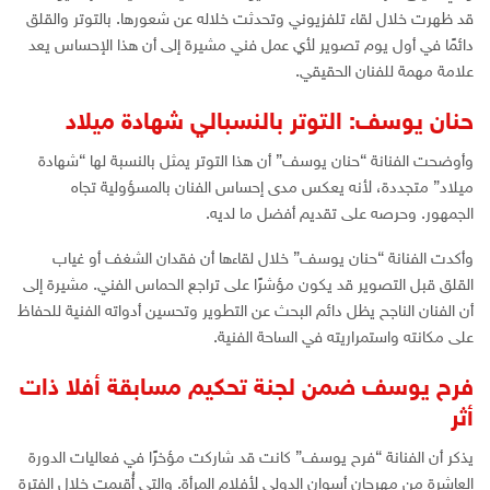
قد ظهرت خلال لقاء تلفزيوني وتحدثت خلاله عن شعورها. بالتوتر والقلق
دائمًا في أول يوم تصوير لأي عمل فني مشيرة إلى أن هذا الإحساس يعد
علامة مهمة للفنان الحقيقي.
حنان يوسف: التوتر بالنسبالي شهادة ميلاد
وأوضحت الفنانة “حنان يوسف” أن هذا التوتر يمثل بالنسبة لها “شهادة
ميلاد” متجددة، لأنه يعكس مدى إحساس الفنان بالمسؤولية تجاه
الجمهور. وحرصه على تقديم أفضل ما لديه.
وأكدت الفنانة “حنان يوسف” خلال لقاءها أن فقدان الشغف أو غياب
القلق قبل التصوير قد يكون مؤشرًا على تراجع الحماس الفني. مشيرة إلى
أن الفنان الناجح يظل دائم البحث عن التطوير وتحسين أدواته الفنية للحفاظ
على مكانته واستمراريته في الساحة الفنية.
فرح يوسف ضمن لجنة تحكيم مسابقة أفلا ذات
أثر
يذكر أن الفنانة “فرح يوسف” كانت قد شاركت مؤخرًا في فعاليات الدورة
العاشرة من مهرجان أسوان الدولي لأفلام المرأة. والتي أُقيمت خلال الفترة