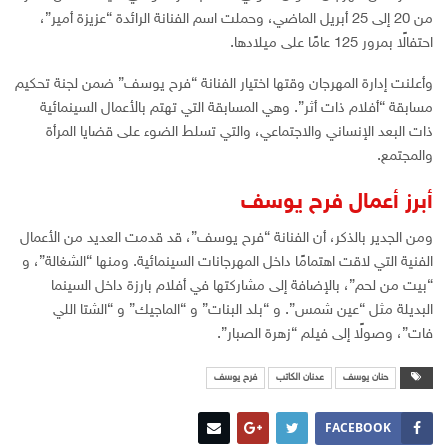
من 20 إلى 25 أبريل الماضي، وحملت اسم الفنانة الرائدة “عزيزة أمير”،
احتفالًا بمرور 125 عامًا على ميلادها.
وأعلنت إدارة المهرجان وقتها اختيار الفنانة “فرح يوسف” ضمن لجنة تحكيم
مسابقة “أفلام ذات أثر”. وهي المسابقة التي تهتم بالأعمال السينمائية
ذات البعد الإنساني والاجتماعي، والتي تسلط الضوء على قضايا المرأة
والمجتمع.
أبرز أعمال فرح يوسف
ومن الجدير بالذكر، أن الفنانة “فرح يوسف”، قد قدمت العديد من الأعمال
الفنية التي لاقت اهتمامًا داخل المهرجانات السينمائية. ومنها “الشغالة”، و
“بيت من لحم”، بالإضافة إلى مشاركتها في أفلام بارزة داخل السينما
البديلة مثل “عين شمس”. و “بلد البنات” و “الماجيك” و “الشتا اللي
فات”، وصولًا إلى فيلم “زهرة الصبار”.
حنان يوسف
عدنان الكاتب
فرح يوسف
FACEBOOK