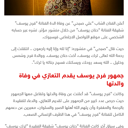
أعلن الفنان الشاب “علي صبحي” عن وفاة الدة الفنانة “فرح يوسف”
شقيقة الفنانة “حنان يوسف” من خلال منشور مؤثر. نشره عبر حسابه
الشخصي على موقع التواصل الاجتماعي فيسبوك.
حيث قال “صبحي” في منشوره: “إنا لله وإنا إليه راجعون .. انتقلت إلى
رحمة الله تعالى ترك يوسف، أخت حنان يوسف. ووالدة فرح وشمس
وخليل .. الله يسعد روحك ويسكنك فسيح جناته يا ترك”.
جمهور فرح يوسف يقدم التعازي في وفاة
والدتها
وكانت “فرح يوسف” قد أعلنت عن وفاة والدتها وتفاعل معها الجمهور
حيث حرص عدد كبير من الجمهور على تقديم التعازي. والدعاء للفقيدة
بالرحمة والمغفرة وأن يلهم الله أهلها الصبر والسلوان، معبرين عن دعمهم
الكامل للفنانة “فرح يوسف” في هذا الظرف الإنساني الصعب.
وفي سياق آخر كانت الفنانة “حنان يوسف” شقيقة الفقيدة “ترك يوسف”