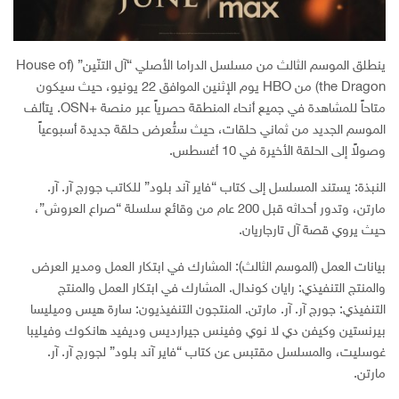
ينطلق الموسم الثالث من مسلسل الدراما الأصلي “آل التنّين” (House of
the Dragon) من HBO يوم الإثنين الموافق 22 يونيو، حيث سيكون
متاحاً للمشاهدة في جميع أنحاء المنطقة حصرياً عبر منصة +OSN. يتألف
الموسم الجديد من ثماني حلقات، حيث ستُعرض حلقة جديدة أسبوعياً
وصولاً إلى الحلقة الأخيرة في 10 أغسطس.
النبذة: يستند المسلسل إلى كتاب “فاير آند بلود” للكاتب جورج آر. آر.
مارتن، وتدور أحداثه قبل 200 عام من وقائع سلسلة “صراع العروش”،
حيث يروي قصة آل تارجاريان.
بيانات العمل (الموسم الثالث): المشارك في ابتكار العمل ومدير العرض
والمنتج التنفيذي: رايان كوندال. المشارك في ابتكار العمل والمنتج
التنفيذي: جورج آر. آر. مارتن. المنتجون التنفيذيون: سارة هيس وميليسا
بيرنستين وكيفن دي لا نوي وفينس جيرارديس وديفيد هانكوك وفيليبا
غوسليت، والمسلسل مقتبس عن كتاب “فاير آند بلود” لجورج آر. آر.
مارتن.