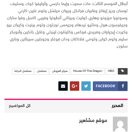
أبطال الموسم الثالث: مات سميث وإيما دارسي وأوليفيا كوك وستيف
توسان وريز إيفانز وفابيان فرانكل ويوان ميتشل وتوم غلين-كارني
وسونويا ميزونو وهاري كوليت وبيثاني أنطونيا وفيبي كامبل وفيا سابان
وجيفرسون هول وماثيو نيدهام وجيمس نورتون وتوم بينيت وكيران بيو
وكيرت إيجياوان وفريدي فوكس وكلينتون ليبرتي وغايل رانكين وأبوبكر
سليم وتوم كولن وتومي فلاناغان ودان فوغلر وجوبلين سيبتاين وباري
سلون.
HBO
House Of The Dragon
صراع العروش
مسلسل
مسلسل الدراما
FACEBOOK
المحرر
كل المواضيع
موقع مشاهير