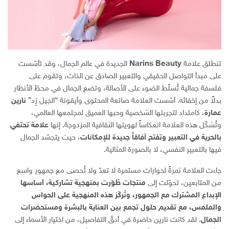
تنطلق علامة
Beauty
Narins
الجديدة في عالم الجمال، وقد تأسّست
على مبدأ التواصل الحقيقي والتعبير الصادق عن الذات، وتقوم على
فلسفة جمالية تُسلّط الضوء على الأصالة، وتضع الجمال في محطّ الأنظار
بدلاً من إخفائه. أسّست العلامة صانعة المحتوى وأيقونة “الجيل زِد”
نارين
عمارة
، كامتداد لتجربتها الشخصية وحبها العميق لمجتمعها العالمي،
وتُشكّل هذه العلامة انعكاساً لهويتها الثقافية المزدوجة. إنها
علامة تحتفي
بالحرية في التعبير وتفتح آفاقاً جديدة للإمكانات
، حيث يتجسّد الجمال
فيها بالتعبير النفسي، لا بالصورة المثالية.
جاءت العلامة ثمرةً لحوارات مستمرة لا تعدّ ولا تُحصى مع جمهور واسع
من المتابعين، تحوّلت إلى
منتجات طُوّرت بمنهجية تشاركية، أساسها
الإبداع المشترك مع الجمهور، وتُركّز هذه المنهجية على الحواس
والملمس، مع تقديم حلول تجمع بين العناية بالبشرة ومستحضرات
الجمال
. لقد كانت نارين حاضرة في أدقّ التفاصيل، من اختيار الأسماء إلى