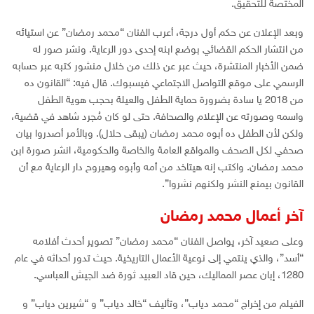
المختصة للتحقيق.
وبعد الإعلان عن حكم أول درجة، أعرب الفنان “محمد رمضان” عن استيائه
من انتشار الحكم القضائي بوضع ابنه إحدى دور الرعاية. ونشر صور له
ضمن الأخبار المنتشرة، حيث عبر عن ذلك من خلال منشور كتبه عبر حسابه
الرسمي على موقع التواصل الاجتماعي فيسبوك. قال فيه: “القانون ده
من 2018 يا سادة بضرورة حماية الطفل والعيلة بحجب هوية الطفل
واسمه وصورته عن الإعلام والصحافة. حتى لو كان مُجرد شاهد في قضية،
ولكن لأن الطفل ده أبوه محمد رمضان (يبقى حلال). وبالأمر أصدروا بيان
صحفي لكل الصحف والمواقع العامة والخاصة والحكومية، انشر صورة ابن
محمد رمضان. واكتب إنه هيتاخد من أمه وأبوه وهيروح دار الرعاية مع أن
القانون بيمنع النشر ولكنهم نشروا”.
آخر أعمال محمد رمضان
وعلى صعيد آخر، يواصل الفنان “محمد رمضان” تصوير أحدث أفلامه
“أسد”، والذي ينتمي إلى نوعية الأعمال التاريخية. حيث تدور أحداثه في عام
1280، إبان عصر المماليك، حين قاد العبيد ثورة ضد الجيش العباسي.
الفيلم من إخراج “محمد دياب”، وتأليف “خالد دياب” و “شيرين دياب” و