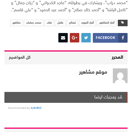
“محمد دياب”، ويشارك في بطولته. “ماجد الكدواني” و “رزان جمال” و
“كامل الباشا” و “أحمد خالد صالح” و “أحمد عبد الحميد” و “علي قاسم”.
أخبار المشاهير
أخبار النجوم
تصالح
طفل
فنان
محمد رمضان
مشاهير
FACEBOOK
المحرر
كل المواضيع
موقع مشاهير
قد يعجبك ايضا