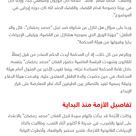
وأضاف “محمد سالم” قائلاً: “كلامه كان موزون ومنطقي جدًا، وإحنا كان
في بيننا خصومة قدام القضاء. والقضاء الحمد لله كان دوره إيجابي في
الموضوع”.
وردا على سؤال هل تنازل عن شكواه ضد نجل “محمد رمضان”، قال والد
الطفل: “جهزنا الورق الذي بموجبه هنتنازل عن القضية. ويتبقى الإجراءات
بكرا وقبولها من هيئة المحكمة”.
وبالرغم من كل ذلك، إلا أن المحكمة أيدت الحكم الصادر من قبل إعمالاً
للقانون وشهدت الجلسة الماضية حضور الفنان “محمد رمضان” بنفسه.
داخل قاعة المحكمة لمساندة نجله، بينما تغيب الأخير عن المثول أمام هيئة
المحكمة، في حين حضرت والدة الطفل المعتدى عليه. وقدمت هيئة الدفاع
وثيقة رسمية تفيد بالتصالح بين الطرفين أثناء نظر المعارضة على قرار
الإيداع.
تفاصيل الأزمة منذ البداية
وكانت الأزمة قد بدأت باتهام سيدة لنجل الفنان “محمد رمضان” بالاعتداء
على ابنها بالضرب، في مدينة 6 أكتوبر أثناء اللعب. وطالبت باتخاذ
الإجراءات القانونية اللازمة، فتحرر محضر بالواقعة، وأخطرت النيابة