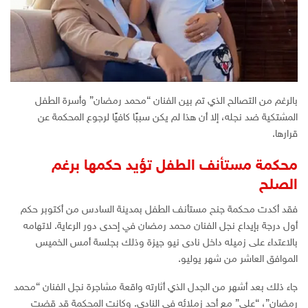
بالرغم من التصالح الذي تم بين الفنان “محمد رمضان” وأسرة الطفل
المشتكية ضد نجله، إلا أن هذا لم يكن سببًا كافيًا لرجوع المحكمة عن
قرارها.
محكمة مستأنف الطفل تؤيد حكمها برغم
الصلح
فقد أكدت محكمة جنح مستأنف الطفل بمدينة السادس من أكتوبر حكم
أول درجة بإيداع نجل الفنان محمد رمضان في إحدى دور الرعاية. لاتهامه
بالاعتداء على زميله داخل نادى نيو جيزة وذلك بجلسة أمس الخميس
الموافق العاشر من شهر يوليو.
جاء ذلك بعد أشهر من الجدل الذي أثارته واقعة مشاجرة نجل الفنان “محمد
رمضان”، “علي” مع أحد زملائه في النادي. وكانت المحكمة قد قضت