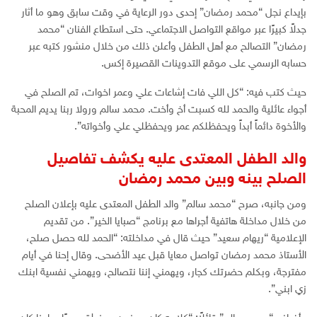
بإيداع نجل “محمد رمضان” إحدى دور الرعاية في وقت سابق وهو ما أثار
جدلاً كبيرًا عبر مواقع التواصل الاجتماعي. حتى استطاع الفنان “محمد
رمضان” التصالح مع أهل الطفل وأعلن ذلك من خلال منشور كتبه عبر
حسابه الرسمي على موقع التدوينات القصيرة إكس.
حيث كتب فيه: “كل اللي فات إشاعات علي وعمر اخوات، تم الصلح في
أجواء عائلية والحمد لله كسبت أخ وأخت. محمد سالم ورولا ربنا يديم المحبة
والأخوة دائماً أبداً ويحفظلكم عمر ويحفظلي علي وأخواته”.
والد الطفل المعتدى عليه يكشف تفاصيل
الصلح بينه وبين محمد رمضان
ومن جانبه، صرح “محمد سالم” والد الطفل المعتدى عليه بإعلان الصلح
من خلال مداخلة هاتفية أجراها مع برنامج “صبايا الخير”. من تقديم
الإعلامية “ريهام سعيد” حيث قال في مداخلته: “الحمد لله حصل صلح،
الأستاذ محمد رمضان تواصل معايا قبل عيد الأضحى. وقال إحنا في أيام
مفترجة، وبكلم حضرتك كجار، ويهمني إننا نتصالح، ويهمني نفسية ابنك
زي ابني”.