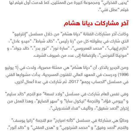
“يحيى الفخراني” ومجموعة كبيرة من الممثلين. كما قدمت أول فيلم لها
فيلم “عطل فني”.
آخر مشاركات ديانا هشام
وكانت آخر مشاركات الفنانة “ديانا هشام” من خلال مسلسل “إنترفيو”
الذي شارك في بطولته كل من “رنا رئيس”، “خالد شباط”. “ميدو عادل”،
“حازم إيهاب”، “محمد العمروسي”، “سارة نور”، “نور بدر”،” خالد جواد”، و
“مونيكا ألفونس”، بالإضافة إلى عدد من ضيوف الشرف.
ومن الجدير بالذكر، أن “ديانا هشام” هي ممثلة مصرية، ولدت في (1 يوليو
1996) ودرست في المعهد العالي للفنون المسرحية، بدأت مشوارها الفني
في مسلسل “الحساب يجمع” 2017. ثم شاركت في عدة أعمال أخرى.
وفي نفس العام شاركت في مسلسل “ولاد تسعة” مع النجم “خالد سليم”
و “بيومي فؤاد” والنجمة “نيكول سابا” و “سهر الصايغ”، وهذا العمل من
إخراج “أحمد شفيق”، وتأليف “فداء الشندويلي”.
وحاليًا هي مشاركة في مسلسل “كأنه امبارح” مع النجمة “رانيا يوسف”
والنجم “أحمد وفيق” و “محمد الشرنوبي” و “هدى المفتي” و “خالد أنور”.