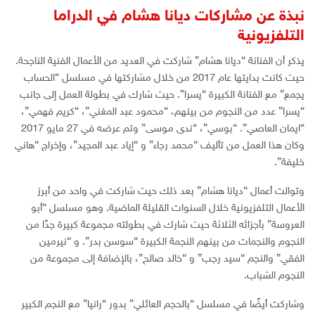
نبذة عن مشاركات ديانا هشام في الدراما
التلفزيونية
يذكر أن الفنانة “ديانا هشام” شاركت في العديد من الأعمال الفنية الناجحة.
حيث كانت بدايتها عام 2017 من خلال مشاركتها في مسلسل “الحساب
يجمع” مع الفنانة الكبيرة “يسرا”. حيث شارك في بطولة العمل إلى جانب
“يسرا” عدد من النجوم من بينهم، “محمود عبد المغني”، “كريم فهمي”،
“ايمان العاصي”. “بوسي”، “ندى موسى” وتم عرضه في 27 مايو 2017
وكان هذا العمل من تأليف “محمد رجاء” و “إياد عبد المجيد”، وإخراج “هاني
خليفة”.
وتوالت أعمال “ديانا هشام” بعد ذلك حيث شاركت في واحد من أبرز
الأعمال التلفزيونية خلال السنوات القليلة الماضية. وهو مسلسل “أبو
العروسة” بأجزائه الثلاثة حيث شارك في بطولته مجموعة كبيرة جدًا من
النجوم والنجمات من بينهم النجمة الكبيرة “سوسن بدر”. و “نيرمين
الفقي” والنجم “سيد رجب” و “خالد صالح”، بالإضافة إلى مجموعة من
النجوم الشباب.
وشاركت أيضًا في مسلسل “بالحجم العائلي” بدور “رانيا” مع النجم الكبير