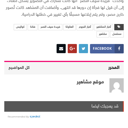
وأكدت “فريدة سيف النصر” أنها كانت تشارك في التصوير بشكل معتاد،
إلى أن قيل لها فجأة إن دورها قد انتهى. وأضافت أن المشاهد كانت تُصور
خارج مصر، ولم يتم إبلاغها مسبقًا بأي تغيير في خطتها الدرامية.
أخبار المشاهير
أخبار النجوم
العتاولة
فريدة سيف النصر
فنانة
كواليس
مسلسل
مشاهير
FACEBOOK
المحرر
كل المواضيع
موقع مشاهير
قد يعجبك ايضا