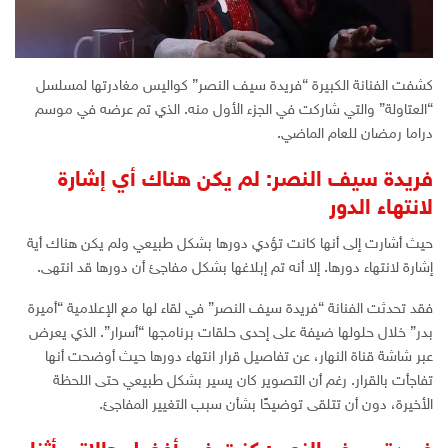
كشفت الفنانة الكبيرة “فريدة سيف النصر” كواليس مغادرتها لمسلسل
“العتاولة” والتي شاركت في الجزء الأول منه. الذي تم عرضه في موسم
دراما رمضان للعام الماضي.
فريدة سيف النصر: لم يكن هناك أي إشارة
لانتهاء الدور
حيث أشارت إلى أنها كانت تؤدي دورها بشكل طبيعي ولم يكن هناك أية
إشارة لانتهاء دورها. إلا أنه تم إبلاغها بشكل مفاجئ أن دورها قد انتهى.
فقد تحدثت الفنانة “فريدة سيف النصر” في لقاء لها مع الإعلامية “أميرة
بدر” خلال حلولها ضيفة على إحدى حلقات برنامجها “أسرار”. الذي يعرض
عبر شاشة قناة النهار، عن تفاصيل قرار انتهاء دورها حيث أوضحت أنها
تفاجأت بالقرار. رغم أن التصوير كان يسير بشكل طبيعي حتى اللحظة
الأخيرة، دون أن تتلقى توضيحًا بشأن سبب التغيير المفاجئ.