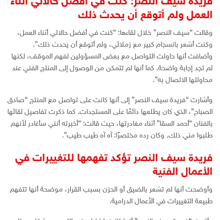
فريدة سيف النصر: كنت في أفضل حالاتي أثناء
العمل ولم أتوقع أن يحدث ذلك
وقالت “سيف النصر” خلال لقاءها: “كنت في أفضل حالاتي أثناء العمل،
وكنت أشعر بانسجام كبير مع زملائي، ولم أتوقع أن يحدث ذلك”.
وأضافت أنها حاولت التواصل مع بعض المسؤولين لفهم الموقف، لكنها
لم تجد إجابة واضحة. كما أنها لم تتمكن من الوصول إلى المنتج الفني عند
محاولتها الاتصال به”.
وأشارت “فريدة سيف النصر” إلى أنها كانت على تواصل مع المنتج “صادق
الصباح”، الذي كان يطلعها دائمًا على المستجدات. كما ذكرت تفاصيل لقائها
بالفنان “أحمد السقا” أثناء مغادرتها، حيث قالت: “أخبرته أنني سأغادر لأنهم
طلبوا مني ذلك. وكان رده مختصرًا: آه آه طيب طيب”.
فريدة سيف النصر تؤكد تفهمها للتغييرات في
الأعمال الفنية
وأوضحت أنها لم تشعر بالضيق أو الحزن بسبب القرار، موضحة أنها تتفهم
طبيعة التغييرات في الأعمال الدرامية.