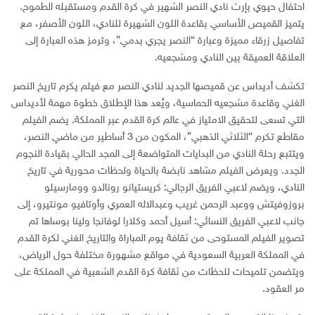
احتفال حيوي بإرث نادي النصر الشهير في كرة القدم ومستقبله الطموح.
يتميز القميص الأساسي بقاعدة اللون الشهيرة للنادي، اللون الأصفر، مع
تفاصيل زرقاء مميزة وعبارة “النصر يجري بدمي”، وترمز هذه العبارة إلى
العلاقة العميقة بين النادي ومشجعيه.
تكشف أديداس عن قميصها الجديد لنادي النصر مع فيلم يكرم تاريخ النصر
الغني وقاعدة مشجعيه الحماسية، ويُعد هذا الإطلاق خطوة مهمة لأديداس
التي تسعى لتحقيق الامتياز في عالم كرة القدم عبر المملكة. يضم الفيلم
مقاطع تكرم “الثلاثي الذهبي”، المكون من 3 أساطير من ماضي النصر،
ويتتبع رحلة النادي من البدايات المتواضعة إلى المجد الحالي بقيادة النجوم
الجدد. ويعرض الفيلم مشاهد نابضة بالحياة ولحظات محورية في تاريخ
النادي، ويضم لاعبي الفريق الرجالي: كريستيانو رونالدو وومارسيلو
بروزوفيتش ووعبد الرحمن غريب وعبدالاله العمري وأوتافيو مونتيرو، إلى
جانب لاعبي الفريق النسائي: أسيل أحمد وكلارا لوفانجا ولينا بوساها تم
تصوير الفيلم المستوحى من ثقافة يوم المباراة والتاريخ الغني لكرة القدم
في المملكة العربية السعودية في مواقع مشهورة مختلفة حول الرياض،
ويتضمن تلميحات للحظات من ثقافة كرة القدم الشعبية في المملكة على
مر العقود.