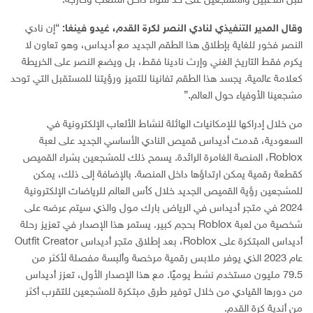
قبل اللاعبين والمشجعين على حد سواء داخل الملعب وخارجه.”
وقال المدير التنفيذي لنادي النصر لكرة القدم،
غيدو فينغا
:
“إن نادي
النصر فخور للغاية بإطلاق هذا الطقم الجديد مع أديداس، وهو تعاون لا
يكرم فقط التاريخ الغني وإرث نادينا فقط، بل ويضع النصر على الخريطة
كعلامة عالمية. يجسد هذا الطقم تفانينا للتميز ورؤيتنا للمستقبل التي توحد
مشجعينا الأوفياء حول العالم.”
من خلال إدراكها للإمكانيات الهائلة لنشاط الألعاب الإلكترونية في
السعودية، قدمت أديداس قميص النادي الأساسي الجديد على لعبة
Roblox، المنصة الغامرة الرائدة. يسمح ذلك للمشجعين بشراء القميص
كقطعة رقمية يمكن ارتداؤها داخل المنصة. بالإضافة إلى ذلك، يمكن
للمشجعين رؤية القميص الجديد خلال كأس العالم للرياضات الإلكترونية
2024 في متجر أديداس في الرياض بارك مول والذي سيتم عرضه على
شخصية من لعبة Roblox بحجم كبير. يستمر هذا الإصدار في تعزيز رحلة
أديداس المبتكرة على Roblox، بعد إطلاق متجر أديداس Outfit Creator
عام 2023 الذي يوفر ملابس رقمية مرخصة وألبسة مفصلة لأكثر من
79.5 مليون مستخدم نشط يوميًا. مع هذا الإصدار الأول، تعزز أديداس
من دورها القيادي من خلال توفير طرق مبتكرة للمشجعين للتقرب أكثر
من أندية كرة القدم.