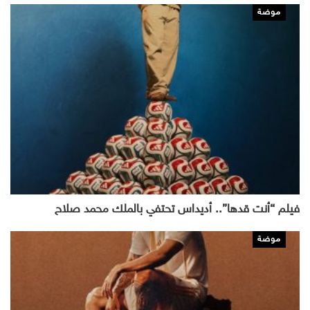
موضة
فيلم “أنت قدها”.. أديداس تحتفي بالملك محمد صلاح
موضة