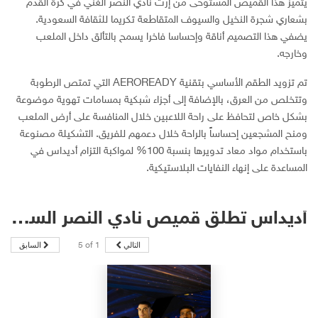
يتميز هذا القميص المستوحى من إرث نادي النصر الغني في كرة القدم
بشعاري شجرة النخيل والسيوف المتقاطعة تكريما للثقافة السعودية.
يضفي هذا التصميم أناقة وإحساسا فاخرا يسمح بالتألق داخل الملعب
وخارجه.
تم تزويد الطقم الأساسي بتقنية AEROREADY التي تمتص الرطوبة
وتتخلص من العرق، بالإضافة إلى أجزاء شبكية بمسامات تهوية موضوعة
بشكل خاص لتحافظ على راحة اللاعبين خلال المنافسة على أرض الملعب
ومنح المشجعين إحساساً بالراحة خلال دعمهم للفريق. التشكيلة مصنوعة
باستخدام مواد معاد تدويرها بنسبة 100% لمواكبة التزام أديداس في
المساعدة على إنهاء النفايات البلاستيكية.
أديداس تطلق قميص نادي النصر السعودي الجديد
التالي
السابق
5
of
1