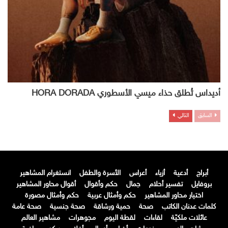
أديداس تُطلق حذاء ميسي الأسطوري HORA DORADA
السابق
التالي
أبراج
أدعية
أزياء
أعراس
الأسرة والطفل
انستغرام المشاهير
بروفايل
تفسير أحلام
جمال
حكم وأقوال
أقوال محاور المشاهير
اختيار محاور المشاهير
حكم وأمثال عربية
حكم وأمثال مصورة
كلمات عدنان الكاتب
صحة
حمية ورشاقة
صحة جنسية
صحة عامة
عائلات ملكيّة
لقاءات
لقطة اليوم
مجوهرات
مشاهير العالم