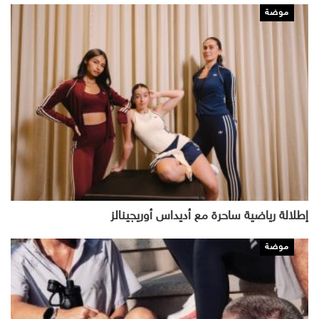
موضة
إطلالة رياضية ساحرة مع أديداس أوريجينالز
موضة