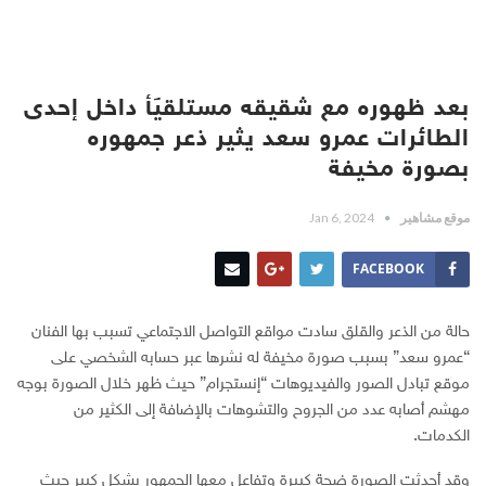
بعد ظهوره مع شقيقه مستلقيًأ داخل إحدى
الطائرات عمرو سعد يثير ذعر جمهوره
بصورة مخيفة
موقع مشاهير
Jan 6, 2024
FACEBOOK
حالة من الذعر والقلق سادت مواقع التواصل الاجتماعي تسبب بها الفنان
“عمرو سعد” بسبب صورة مخيفة له نشرها عبر حسابه الشخصي على
موقع تبادل الصور والفيديوهات “إنستجرام” حيث ظهر خلال الصورة بوجه
مهشم أصابه عدد من الجروح والتشوهات بالإضافة إلى الكثير من
الكدمات.
وقد أحدثت الصورة ضجة كبيرة وتفاعل معها الجمهور بشكل كبير حيث