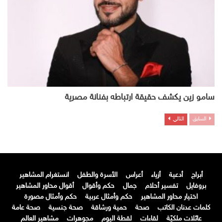
سامو زين يكشف حقيقة ارتباطه بفنانة مصرية
السابق
التالي
أبراج
أدعية
أزياء
أعراس
الأسرة والطفل
انستغرام المشاهير
بروفايل
تفسير أحلام
جمال
حكم وأقوال
أقوال محاور المشاهير
اختيار محاور المشاهير
حكم وأمثال عربية
حكم وأمثال مصورة
كلمات عدنان الكاتب
صحة
حمية ورشاقة
صحة جنسية
صحة عامة
عائلات ملكيّة
لقاءات
لقطة اليوم
مجوهرات
مشاهير العالم