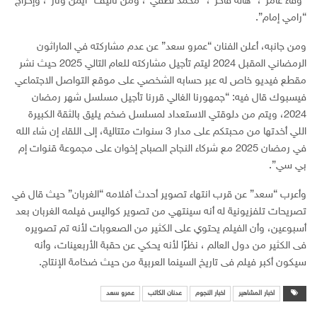
“وفاء عامر”، “هالة فاخر”، “محمد لطفي”، ومن تأليف “أيمن وتار”، وإخراج
“رامي إمام”.
ومن جانبه، أعلن الفنان “عمرو سعد” عن عدم مشاركته في الماراثون
الرمضاني المقبل 2024 ليتم تأجيل مشاركته للعام التالي 2025 حيث نشر
مقطع فيديو خاص له عبر حسابه الشخصي على موقع التواصل الاجتماعي
فيسبوك قال فيه: “جمهورنا الغالي قررنا تأجيل مسلسل شهر رمضان
2024، ويتم من دلوقتي الاستعداد لمسلسل ضخم يليق بالثقة الكبيرة
اللي أخدتها من محبتكم على مدار 3 سنوات متتالية، إلى اللقاء إن شاء الله
في رمضان 2025 مع شركاء النجاح الصباح إخوان على مجموعة قنوات إم
بي سي”.
وأعرب “سعد” عن قرب انتهاء تصوير أحدث أفلامه “الغربان” حيث قال في
تصريحات تلفزيونية له أنه سينتهي من تصوير كواليس فيلمه الغربان بعد
أسبوعين، وأن الفيلم يحتوي على الكثير من الصعوبات لأنه تم تصويره
فى الكثير من دول العالم ، نظرًا لأنه يحكي عن حقبة الأربعينات، وأنه
سيكون أكبر فيلم فى تاريخ السينما العربية من حيث ضخامة الإنتاج.
اخبار المشاهير
اخبار النجوم
عدنان الكاتب
عمرو سعد