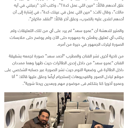
علق أحدهم قائلاً: “مين اللي عمل كدة؟”، وكتب آخر: “رعبتني في أيه
مالك”، وقال ثالث: “مين اللي عمل في عينك كدة”، في إشارة إلى أن
أحدهم اعتدى عليه بالضرب، وعلق آخر قائلاً: “أعتقد ماكياج”.
والمثير للدهشة أن “عمرو سعد” لم يرد على أي من تلك التعليقات ولم
يكتب أي تعليق يطمئن به جمهوره حتى الآن ولم يوضح حتى ملابسات
الصورة ليترك الجمهور في حيرة من أمره.
من ناحية أخرى نشر الفنان والمطرب “أحمد سعد” صورة تجمعه بشقيقة
الفنان “عمرو سعد” من داخل إحدى الطائرات حيث ظهرا وهما ممددان
داخل الطائرة في وضعية النوم حيث نشر الصورة عبر حسابه الشخصي على
موقع تبادل الصور والفيديوهات إنستجرام أيضًا وعلق عليها قائلا: ” أنا
وعمرو أخويا كنا بنتكلم فى موضوع مهم وبعدين ريحنا شوية”.