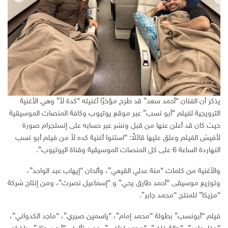
يذكر أن الفنان “أحمد سعد” قد طرح مؤخرًا أغنيته “كدة لأ” وهي الأغنية
الترويجية لفيلم “أبو نسب” عبر موقع يوتيوب وكافة المنصات الموسيقية
حيث كان قد أعلن عنها من قبل ونشر عبر حسابه على إنستجرام صورة
لأفيش الفيلم وعلق عليها قائلاً: “استنوا أغنية كده لأ من فيلم أبو نسب
النهاردة الساعة 6 على كل المنصات الموسيقية وقناة اليوتيوب”.
والأغنية من كلمات “منة عدلي القيعي”، وألحان “إيهاب عبد الواحد”،
وتوزيع موسيقى “أحمد طارق يحي” و “إسماعيل نصرت”، ومن إنتاج شركة
“مزيكا” للمنتج “محمد جابر”.
فيلم “أبونسب” بطولة “محمد إمام”، “ياسمين صبري”، “ماجد الكدواني”،