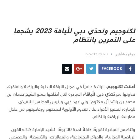
تكنوجيم وتحدّي دبي للّياقة 2023 يشجعا
على التمرين بانتظام
موقع مشاهير
Nov 15, 2023
FACEBOOK
أعلنت تكنوجيم
، الرائدة عالمياً في مجال اللياقة البدنية والرياضة والعافية،
تعاونها مع
تحدّي دبي للّياقة
، المبادرة التي أطلقها سمو الشيخ حمدان بن
محمد بن راشد آل مكتوم، ولي عهد دبي ورئيس المجلس التنفيذي
للإمارة، لتحفيز الأفراد على تقديم الأولوية لصحتهم ورفاهيتهم من خلال
ممارسة الرياضة بانتظام.
وتتضمن المبادرة تقويمًا حافلاً لمدة 30 يومًا تشهد الإمارة خلاله القرى
الرياضية المجانية، والمراكز الاجتماعية، والفعاليات، والأنشطة، والحصص