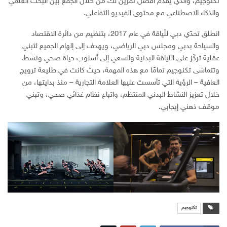
تكنوجيم، والذي يقدم أفضل تمرين لك من خلال الجمع بين البحث العلمي
والذكاء الاصطناعي مع محتوى الفيديو التفاعلي.
انطلق تحدّي دبي للّياقة في عام 2017، بتنظيم من دائرة الاقتصاد
والسياحة بدبي ومجلس دبي الرياضي، ويهدف إلى إلهام الجميع لتبني
عقلية تركّز على اللياقة البدنية والسعي إلى أسلوب حياة صحي ونشط.
وتتماشى تكنوجيم تمامًا مع هذه المهمة، حيث كانت في طليعة ترويج
العافية – الرؤية التي تأسست عليها العلامة التجارية – منذ بدايتها، من
خلال تعزيز النشاط البدني المنتظم، واتباع نظام غذائي صحي، وتبني
موقف ذهني إيجابي.
تكنوجيم