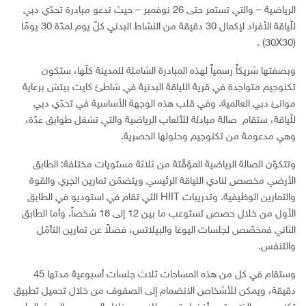
الرياضية – والتي تستمر حتى 26 نوفمبر – حيث تدعو مبادرة تحدّي دبي
للّياقة الأفراد لإكمال 30 دقيقة من النشاط البدني كلّ يوم لمدّة 30 يومًا
(30X30) .
وبصفتها شريكاً رسمياً لهذه المبادرة الشاملة للمدينة كلّها، ستكون
تكنوجيم متواجدة في قرية اللياقة البدنية في شاطئ كايت بيتش برعاية
موانئ دبي العالمية. وفي قلب هذه الوجهة الأساسية في تحدّي دبي
للّياقة، ستقام صالة مبادلة للألعاب الرياضية والتي تشغل طوابق عدّة،
وهي مدعومة من تكنوجيم وحلولها الحصرية.
وتتكوّن الصالة الرياضية المؤقّتة من ثلاثة مستويات مختلفة: الطابق
الأرضي مخصص لنادي اللياقة الرئيسي ويتضمّن تمارين الجري والقوة
والتمارين الوظيفية. وتدريبات HIIT التي تقام في استوديو في الطابق
الأول من خلال حصص تستوعب ما بين 12 إلى 18 شخصاً. وأما الطابق
الثاني فمخصّص لجلسات اليوغا والبيلاتس، فضلاً عن تمارين التأمّل
والتنفس.
وستقام في كل من هذه المساحات ثلاث جلسات أسبوعية مدتها 45
دقيقة، ويمكن للأشخاص الانضمام إلى الصفوف من خلال تحميل تطبيق