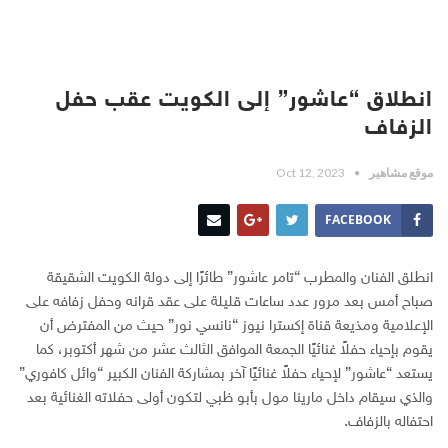
انطلاق “عاشور” إلى الكويت عقب حفل
الزفاف
موقع مشاهير
Oct 12, 2023
FACEBOOK
انطلق الفنان والمطرب “تامر عاشور” طائرًا إلى دولة الكويت الشقيقة
صباح أمس بعد مرور عدد ساعات قليلة على عقد قرانه وحفل زفافه على
الإعلامية ومذيعة قناة إكسترا نيوز “نانسي نور” حيث من المفترض أن
يقوم بإحياء حفلاً غنائيًا الجمعة الموافق الثالث عشر من شهر أكتوبر، كما
يستعد “عاشور” لإحياء حفلاً غنائيًا آخر بمشاركة الفنان الكبير “وائل كافوري”
والذي سيقام داخل مارينا مول بأبو ظبي لتكون أولى حفلاته الغنائية بعد
احتفاله بالزفاف.