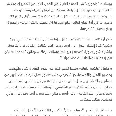
ويشارك “كافوري” في الفقرة الثانية من الحفل الذي من المقرر إقامته في
الثالث من نوفمبر المقبل بباقة ممتعة من أجمل أغانيه، وقد طرحت
الشركة المنظمة أسعار تذاكر الحفل بثلاث فئات مختلفة الأولى تبلغ 88
درهم إمارتي أما الفئة الثانية يبلغ سعرها 74 درهما والفئة الثالثة والأخيرة
يبلغ سعرها 44 درهما.
يذكر أن “تامر عاشور” كان قد احتفل بزفافه على الإعلامية “نانسي نور”
مذيعة قناة إكسترا نيوز، أول أمس داخل أحد الفنادق الكبرى فى القاهرة،
ونشر عاشور صورة تجمعه بعروسه بفستان الزفاف، وعلق: “الحمد لله الذي
تتم بنعمته الصالحات تم عقد قراننا”.
واحتفل “عاشور بزفافه وسط تجمع كبير من نجوم الفن والغناء والإعلام
بحضور الأهل والأصدقاء حيث حرص على حضور حفل الزفاف عدد كبير من
الفنانين والإعلاميين مثل رامى جمال وزوجته نريمان، حماقي، مصطفى
حجاج، أنغام، هيثم شاكر، عزيز الشافعي، تومة، تامر حسين، أحمد إبراهيم،
مدين، هاني عبد الكريم، أوس أوس، هاني محروس، أمير محروس، هاني
فرحات، وخالد عليش..
كما حضر المهندس “حسام صالح” الرئيس التنفيذي للأعمال بالشركة