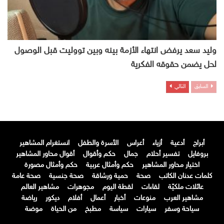
وليد سعد يرفض انتهاء الأزمة بينه وبين تووليت قبل الوصول
لحل يضمن حقوقه الفكرية
السابق
التالي
أبراج
أدعية
أزياء
أعراس
الأسرة والطفل
انستغرام المشاهير
بروفايل
تفسير أحلام
جمال
حكم وأقوال
أقوال محاور المشاهير
اختيار محاور المشاهير
حكم وأمثال عربية
حكم وأمثال مصورة
كلمات عدنان الكاتب
صحة
حمية ورشاقة
صحة جنسية
صحة عامة
عائلات ملكيّة
لقاءات
لقطة اليوم
مجوهرات
مشاهير العالم
مشاهير العرب
منوعات
أخبار
أعمال
أفلام
ديكور
رياضة
سياحة وسفر
سيارات
سياسة
مطبخ
من الحياة
موضة