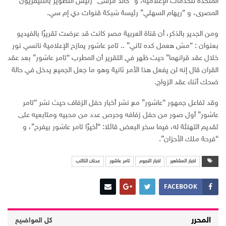
المتحدة للخدمات الإعلامية، و “خالد مرسى” رئيس التطوير بالتليفزيون
المصرى، و “ريهام السهلي” رئيسة شبكة قنوات دي إم سي.
ومن الجدير بالذكر، أن قناة العربية مصر كانت قد عرضت تقريرًا بالفيديو
بعنوان : “مش هعمل كده تاني” .. تامر عاشور يمازح الإعلامية نانسي نور
خلال عقد قرانهما” حيث ظهر في التقرير أن المطرب “تامر عاشور” بعد عقد
القران قال إنه لن يفعل هذا الأمر ثانية وهو ما جعل الجميع يدخل في حالة
ضحك أثناء عقد الزواج.
وقد تفاعل جمهور “عاشور” مع نشر أخبار حفل الزفاف حيث نشر “تامر
عاشور” أول صور من حفل زفافه وحرص عدد من محبيه ومتابعيه على
تقديم التهنئة له، فيما سخر البعض قائلا: “أخيرًا تامر عاشور بيفرح”، و
“فرحة ملك الأحزان”.
اخبار المشاهير
اخبار النجوم
تامر عاشور
عدنان الكاتب
FACEBOOK
المحرر
كل المواضيع