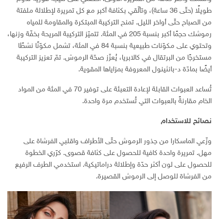
طويلًا (حتّى 36 ساعة)، وتألّقي بكثافة أكبر مع كل تمريرة لإطلالة ملفتة
من الصباح حتّى أواخر الليل. تمنح التركيبة المبتكرة والمقاومة للمياه
رموشك حجمًا أكبر بنسبة 205 في المئة. تتميّز التركيبة المريحة بخفّة وزنها،
وتحتوي على مكوّنات طبيعية بنسبة 84 في المئة، تشمل مكوّنًا نشطًا
مستخرجًا من البرتقال في كالابريا، يُعزّز صحّة الرموش. تمّ تعزيز التركيبة
أيضًا بمادّة د-بانثينول المعروفة بمزاياها المقوية.
تُساعد العبوات القابلة لإعادة التعبئة على توفير 70 في المئة من المواد
الخام مقارنةً بالعبوات التي تُستخدم مرة واحدة.
نصائح للاستخدام
وزّعي الماسكارا من جذور الرموش حتّى الأطراف واقلبي الفرشاة على
مهل. تمريرة واحدة كافية للحصول على كثافة قصوى. كرّري الخطوة
للحصول على لون أكثر حدّة وإطلالة دراماتيكية. استخدمي الطرف الرفيع
من الفرشاة للوصل إلى الرموش القصيرة.