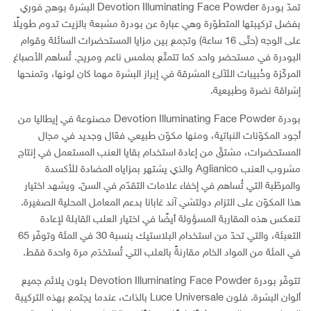
تمدّ بودرة Devotion Illuminating Face Powder البشرة بوهج فوري
بفضل تركيبتها المتطوّرة وهي عبارة عن بودرة مشبعة بالزيت تدوم طويلًا
على الوجه (حتّى 16 ساعة) وتجمع بين مزايا المستحضرات السائلة وقوام
البودرة في مستحضر واحد كما تتمتّع بملمس ناعم ومريح. تُساهم الأصباغ
المركّزة وحُبيبات اللآلئ المشرقة في إبراز البشرة مهما كان لونها، وتمنحها
إشراقة نضرة وطبيعية.
بودرة Devotion Illuminating Face Powder مصنوعة في إيطاليا من
أجود المكوّنات النباتية، ومنها مكوّن طبيعي فعّال وجديد في مجال
المستحضرات، مشتقّ من إعادة استخدام بقايا العنب المستعمل في إنتاج
مشروب العنب Aglianico والذي يشتهر بمزاياه المضادة للأكسدة
والمرطّبة التي تُساهم في إخفاء علامات التقدّم في السنّ. ويشهد اختيار
هذا المكوّن على التزام دولتشي آند غابانا بدعم المعامل المحلية الصغيرة.
تنعكس هذه المقاربة المسؤولة أيضًا في اختيار العلب القابلة لإعادة
التعبئة، والتي تحدّ من استخدام البلاستيك بنسبة 30 في المئة وتوفّر 65
في المئة من المواد الخام مقارنةً بالعلب التي تُستخدَم مرة واحدة فقط.
تتوفّر بودرة Devotion Illuminating Face Powder بلون يلائم جميع
ألوان البشرة. فلون Luce Universale بالذات، عندما يجتمع بهذه التركيبة