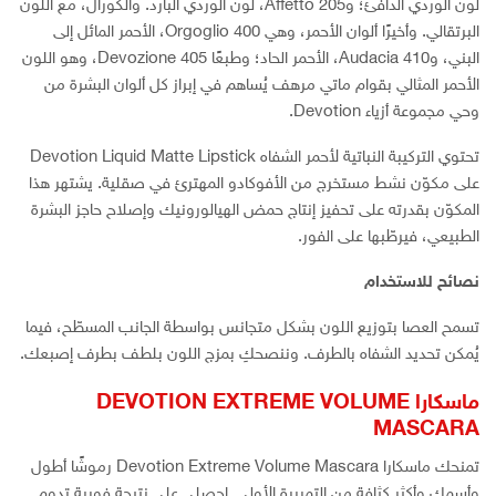
لون الوردي الدافئ؛ و205 Affetto، لون الوردي البارد. والكورال، مع اللون
البرتقالي. وأخيرًا ألوان الأحمر، وهي 400 Orgoglio، الأحمر المائل إلى
البني، و410 Audacia، الأحمر الحاد؛ وطبعًا 405 Devozione، وهو اللون
الأحمر المثالي بقوام ماتي مرهف يُساهم في إبراز كل ألوان البشرة من
وحي مجموعة أزياء Devotion.
تحتوي التركيبة النباتية لأحمر الشفاه Devotion Liquid Matte Lipstick
على مكوّن نشط مستخرج من الأفوكادو المهترئ في صقلية. يشتهر هذا
المكوّن بقدرته على تحفيز إنتاج حمض الهيالورونيك وإصلاح حاجز البشرة
الطبيعي، فيرطّبها على الفور.
نصائح للاستخدام
تسمح العصا بتوزيع اللون بشكل متجانس بواسطة الجانب المسطّح، فيما
يُمكن تحديد الشفاه بالطرف. وننصحكِ بمزج اللون بلطف بطرف إصبعك.
ماسكارا DEVOTION EXTREME VOLUME
MASCARA
تمنحك ماسكارا Devotion Extreme Volume Mascara رموشًا أطول
وأسمك وأكثر كثافة من التمريرة الأولى. احصلي على نتيجة فورية تدوم