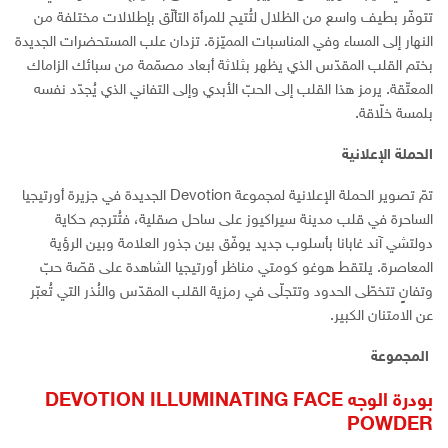
تتوفّر بطيف واسع من الظلال لتُتيح للمرأة التألّق بإطلالات مختلفة من
النهار إلى المساء وفي المناسبات المميّزة. تزدان علب المستحضرات الجديدة
بختم القلب المقدّس الذي يظهر بثلاثة أبعاد مصمّمة من سبائك الزاماك
المعتّقة. يرمز هذا القلب إلى الحبّ الأبدي وإلى التفاني الذي يُجدّد نفسه
بلمسة خلّاقة.
الحملة الإعلانية
تمّ تصوير الحملة الإعلانية لمجموعة Devotion الجديدة في جزيرة أورتيجيا
الساحرة في قلب مدينة سيراكيوز على ساحل صقلية، فتُترجم حكاية
دولتشي آند غابانا بأسلوب جديد يوفّق بين جذور العلامة وبين الرؤية
المعاصرة. يلتقط هوغو كومتي مناظر أورتيجيا الشاهدة على قصّة حبّ
وتفانٍ تتخطّى الحدود وتتجلّى في رمزية القلب المقدّس والنُذر التي تُعبّر
عن الامتنان الكبير.
المجموعة
بودرة الوجه DEVOTION ILLUMINATING FACE
POWDER