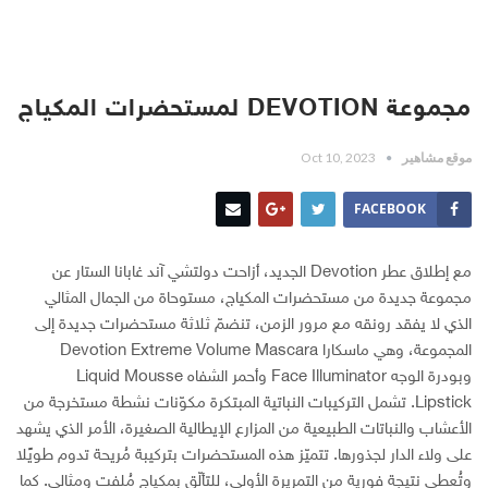
مجموعة DEVOTION لمستحضرات المكياج
موقع مشاهير
Oct 10, 2023
FACEBOOK
مع إطلاق عطر Devotion الجديد، أزاحت دولتشي آند غابانا الستار عن
مجموعة جديدة من مستحضرات المكياج، مستوحاة من الجمال المثالي
الذي لا يفقد رونقه مع مرور الزمن، تنضمّ ثلاثة مستحضرات جديدة إلى
المجموعة، وهي ماسكارا Devotion Extreme Volume Mascara
وبودرة الوجه Face Illuminator وأحمر الشفاه Liquid Mousse
Lipstick. تشمل التركيبات النباتية المبتكرة مكوّنات نشطة مستخرجة من
الأعشاب والنباتات الطبيعية من المزارع الإيطالية الصغيرة، الأمر الذي يشهد
على ولاء الدار لجذورها. تتميّز هذه المستحضرات بتركيبة مُريحة تدوم طويًلا
وتُعطي نتيجة فورية من التمريرة الأولى، للتألّق بمكياج مُلفت ومثالي. كما