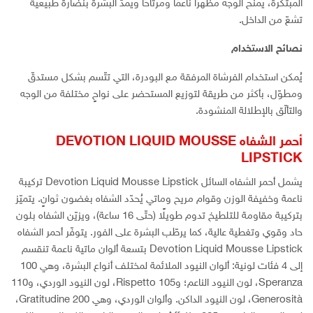
المبتكرة، يمنح الوجه مظهرًا ناعمًا ومرتاحًا ويمدّ البشرة بنضارة طبيعية
تشعّ من الداخل.
نصائح الاستخدام
يُمكن استخدام الفرشاة المرفقة مع البودرة، التي تتّسم بشكل مستدقّ
ومطوّل، بأكثر من طريقة لتوزيع المستحضر على نواحٍ مختلفة من الوجه
والتألّق بالإطلالة المنشودة.
أحمر الشفاه DEVOTION LIQUID MOUSSE
LIPSTICK
يشمل أحمر الشفاه السائل Devotion Liquid Mousse Lipstick تركيبة
ناعمة وخفيفة الوزن وقوام مريح وماتي يُحدّد الشفاه بغضون ثوانٍ. يتميّز
بتركيبة مقاومة للتلطيخ تدوم طويلًا (حتّى 16 ساعة)، ويزيّن الشفاه بلون
حاد وقوي وتغطية عالية، كما يرطّب البشرة على الفور. يتوفّر أحمر الشفاه
Devotion Liquid Mousse Lipstick بتسعة ألوان ماتية ناعمة تنقسم
إلى 4 فئات لونية: ألوان النيود الملائمة لمختلف أنواع البشرة، وهي 100
Speranza، لون النيود الناعم؛ و105 Rispetto، لون النيود الوردي، و110
Generosità، لون النيود الداكن. وألوان الوردي، وهي 200 Gratitudine،