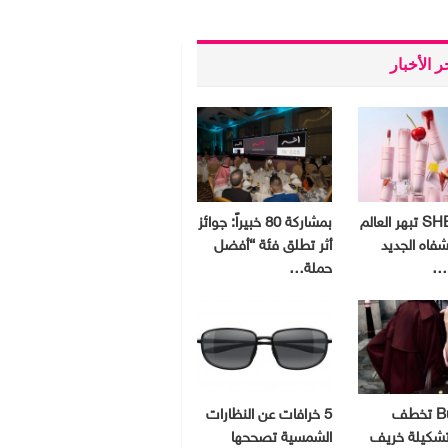
 الأخبار
SHEGLAM تبهر العالم
بمشاركة 80 خبيراً: جوائز
شفاه الجديد
أثر تطلق فئة “أفضل
و…
حملة…
Burberry تخطف
5 خرافات عن النظارات
 تشكيلة خريف
الشمسية تصححها