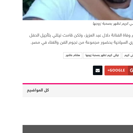
لي كريم تظهر بصحبة زوجها
وفاة الفنانة دلال عبد العزيز، ولكن قامت نيللي بتأجيل الحفل
قري السياحية بحضور مجموعة من نجوم الفن والغناء في مصر.
لي كريم
نيللي كريم تظهر بصحبة زوجها
هشام عاشور
GOOGLE+
كل المواضيع