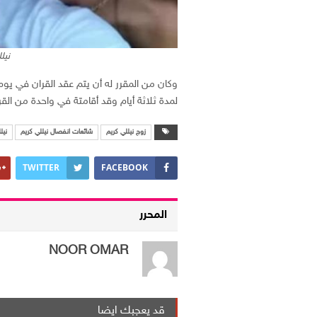
نيل
وكان من المقرر له أن يتم عقد القران في يوم 
لمدة ثلاثة أيام وقد أقامتة في واحدة من ال
زوج نيللي كريم
شائعات انفصال نيللي كريم
نيل
TWITTER
FACEBOOK
المحرر
NOOR OMAR
قد يعجبك ايضا