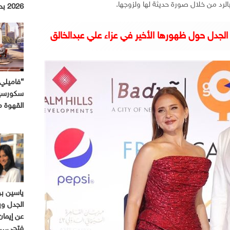
رد من خلال صورة حديثة لها ولزوجها.
2026 بحملة استثنائية
لجدل حول ظهورها الأخير في عزاء علي عبدالخالق
“فاميلي 
سكورسيز
القهوة 
ياسين ب
الجدل وي
عن إيمان
فتحي…