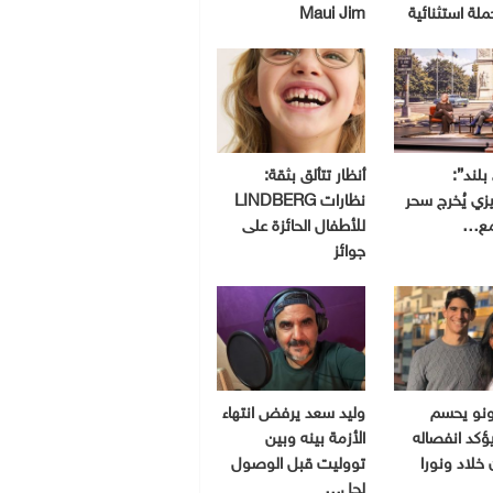
Maui Jim
بلند”:
أنظار تتألق بثقة:
ي يُخرج سحر
نظارات LINDBERG
مع…
للأطفال الحائزة على
جوائز
ونو يحسم
وليد سعد يرفض انتهاء
ؤكد انفصاله
الأزمة بينه وبين
 خلاد ونورا
تووليت قبل الوصول
لحل…