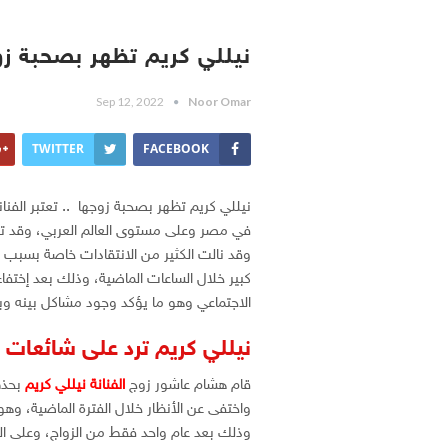
نيللي كريم تظهر بصحبة زو
Sep 12, 2022
Noor Omar
TWITTER
FACEBOOK
نيللي كريم تظهر بصحبة زوجها .. تعتبر الفنا
في مصر وعلى مستوى العالم العربي، وقد تز
وقد نالت الكثير من الانتقادات خاصة بسبب
كبير خلال الساعات الماضية، وذلك بعد إختفاء
الاجتماعي وهو ما يؤكد وجود مشاكل بينه وب
نيللي كريم ترد على شائعات 
قام هشام عاشور زوج
الفنانة نيللي كريم
بحذف
واختفى عن الأنظار خلال الفترة الماضية، وه
وذلك بعد عام واحد فقط من الزواج، وعلى الرغم