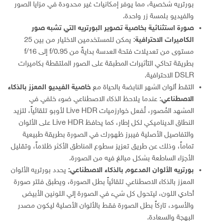
بورتريه شخصية، مما يوفر إمكانيات غير محدودة في مزايا الصور
والفيديو بلمسة زر واحدة.
صورة استثنائية بخاصية تصوير البورتريه التي تشبه صور
الكاميرات الاحترافية
: يمكن للمستخدمين الاختيار من بين 25
مستوى من تعديلات فتحة العدسة بدايةً من f/0.95 إلى f/16
بطريقة تحاكي التأثيرات المطبقة على الصور الملتقطة بكاميرات
DSLR الاحترافية.
التقط ألوان الشهر النابضة بالحياة مع
خاصية الفيديو المعزز بالذكاء
الاصطناعي
: عندما يلاحظ الذكاء الاصطناعي ضوء خلفي في
المشهد المُصور، تُفعل خوارزميات Live HDR لأوبو تلقائياً، لتزيد
النطاق الديناميكي لكل إطار، كما يحافظ Live HDR على الألوان
والتفاصيل الأصلية فيبرز ظهورك في الصورة بطريقة طبيعية
تماماً، وذلك عن طريق تعزيز سطوع المناطق الأكثر ظلاماً، وتقليل
الأجزاء الساطعة بشكل مبالغ فيه من الصورة.
بورتريه الألوان المدعوم بالذكاء الاصطناعي:
يحدد بورتريه الألوان
المعزز بالذكاء الاصطناعي تلقائياً بطل الصورة، ويطبق فلتر صورة
أحادي اللون، ليتحول كل شيء في الصورة إلي اللونين الأبيض
والأسود، تاركاً بطل الصورة فقط بالألوان الأصلية ليكون مصدر
البهجة والسعادة.