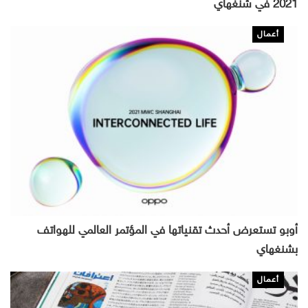
2021 في شنغهاي
أعمال
أوبو تستعرض أحدث تقنياتها في المؤتمر العالمي للهواتف
بشنغهاي
أعمال