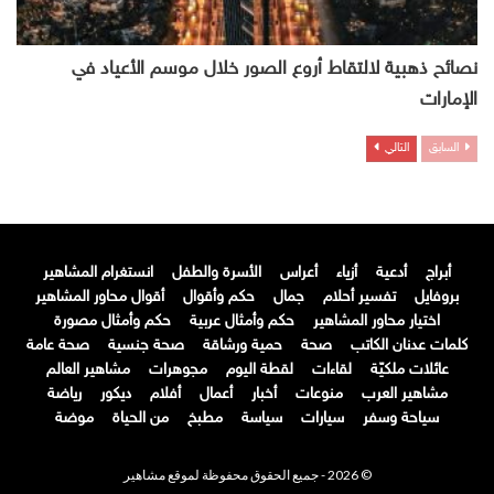
نصائح ذهبية لالتقاط أروع الصور خلال موسم الأعياد في
الإمارات
السابق
التالي
أبراج
أدعية
أزياء
أعراس
الأسرة والطفل
انستغرام المشاهير
بروفايل
تفسير أحلام
جمال
حكم وأقوال
أقوال محاور المشاهير
اختيار محاور المشاهير
حكم وأمثال عربية
حكم وأمثال مصورة
كلمات عدنان الكاتب
صحة
حمية ورشاقة
صحة جنسية
صحة عامة
عائلات ملكيّة
لقاءات
لقطة اليوم
مجوهرات
مشاهير العالم
مشاهير العرب
منوعات
أخبار
أعمال
أفلام
ديكور
رياضة
سياحة وسفر
سيارات
سياسة
مطبخ
من الحياة
موضة
© 2026 - جميع الحقوق محفوظة لموقع مشاهير