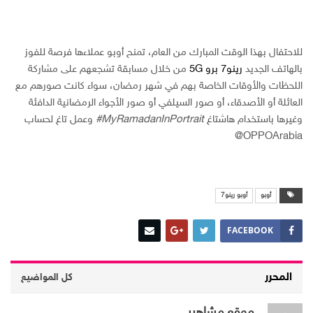
للاحتفال بهذا الوقت المبارك من العام، تمنح أوبو عملاءها فرصة للفوز
بالهاتف الجديد
رينو7 برو 5G
من خلال مسابقة تشجعهم على مشاركة
اللحظات والأوقات الخاصة بهم في شهر رمضان، سواء كانت صورهم مع
العائلة أو الأصدقاء، أو صور السيلفي أو صور الأجواء الرمضانية الدافئة
وغيرها باستخدام هاشتاغ
MyRamadanInPortrait
#
وعمل تاغ لحساب
OPPOArabia@
أوبو
أوبو رينو7
FACEBOOK
المحرر
كل المواضيع