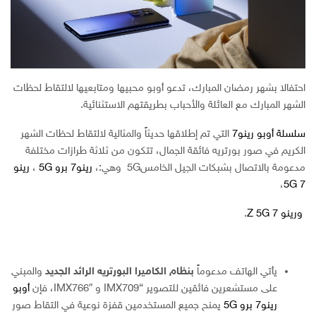
احتفالا بشهر رمضان المبارك، تدعو أوبو محبيها ومتابعيها لالتقاط لحظات
الشهر المبارك مع العائلة والأحباب بطريقتهم الاستثنائية.
سلسلة أوبو رينو7
التي تم إطلاقها حديثاً والمثالية لالتقاط لحظات الشهر
الكريم في صور بورتريه فائقة الجمال، تتكون من ثلاثة طرازات مختلفة
مدعومة بالاتصال بشبكات الجيل الخامس5G وهي:،
رينو7 برو 5G
،
رينو
،
7 5G
ورينو 7 Z 5G
.
يأتي الهاتف مدعوماً
بنظام الكاميرا البورتريه الرائد الجديد
والمبني
على مستشعرين فائقين للتصوير “IMX709 و IMX766″، فإن
أوبو
رينو7 برو 5G
يمنح جميع المستخدمين قفزة نوعية في التقاط صور