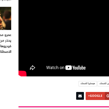
عمرو مح
يحذر من 
فيديوهات
الاصطن
ى الضحك
هيستريا الضحك
GOOGLE+