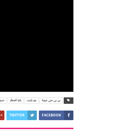
بي بي سي عربية
جو بايدن
رانيا العطار
عدو
TWITTER
FACEBOOK