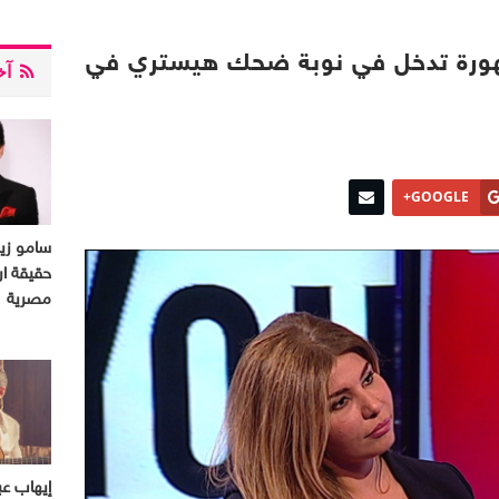
شهورة تدخل في نوبة ضحك هيستري في
آخر
GOOGLE+
سامو ز
حقيقة ار
مصرية
إيهاب عب