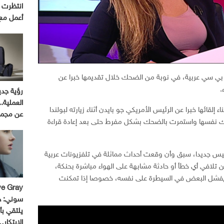
أعمل مع
بي بي سي عربية، في نوبة من الضحك خلال تقديمها خبرا عن
.
رؤية جدي
إلقائها خبرا عن الرئيس الأمريكي جو بايدن أثناء زيارته لبولندا
عن مجموعة 
الك نفسها واستمرت بالضحك بشكل مفرط حتى بعد إعادة قراءة
ليس جديدا، سبق وأن وقعت أحداث مماثلة في تلفزيونات عربية
تلافي أي خطأ أو حادثة مشابهة على الهواء مباشرة بحنكة،
ا يفشل البعض في السيطرة على نفسه، خصوصا إذا تمكنت
سوني: ه
يلتقي بأ
الابتكار