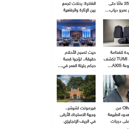
انتظرت 25 عامًا حتى
الفاخرة: رحلات تجمع
 عمرو دياب…
بين الإثارة والرفاهية
دة للفخامة
حيث تصبح الأحلام
العملية.. TUMI تكشف
حقيقة.. توّجوا قصة
AXIS…
حبكم بليلة العمر في…
Olive Gray من
فيرمونت تشيشر..
دوء الطبيعة
وجهة الاسترخاء الأرقى
على درجات
في الريف الإنجليزي
…