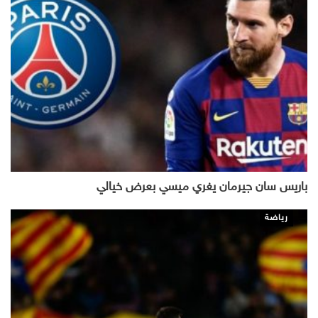
باريس سان جيرمان يغري ميسي بعرض خيالي
رياضة