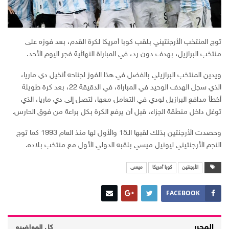
توج المنتخب الأرجنتيني بلقب كوبا أمريكا لكرة القدم، بعد فوزه على
منتخب البرازيل، بهدف دون رد، في المباراة النهائية فجر اليوم الأحد.
ويدين المنتخب البرازيلي بالفضل في هذا الفوز لجناحه أنخيل دي ماريا،
الذي سجل الهدف الوحيد في المباراة، في الدقيقة 22، بعد كرة طويلة
أخطأ مدافع البرازيل لودي في التعامل معها، لتصل إلى دي ماريا، الذي
توغل داخل منطقة الجزاء، قبل أن يرفع الكرة بكل براعة من فوق الحارس.
وحصدت الأرجنتين بذلك لقبها الـ15 والأول لها منذ العام 1993 كما توج
النجم الأرجنتيني ليونيل ميسي بلقبه الدولي الأول مع منتخب بلاده.
الأرجنتين
كوبا أمريكا
ميسي
FACEBOOK
المحرر
كل المواضيع