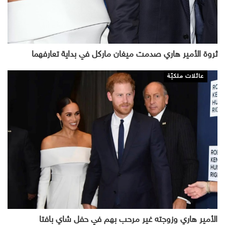
ثروة الأمير هاري صدمت ميغان ماركل في بداية تعارفهما
عائلات ملكيّة
الأمير هاري وزوجته غير مرحب بهم في حفل شاي بافتا