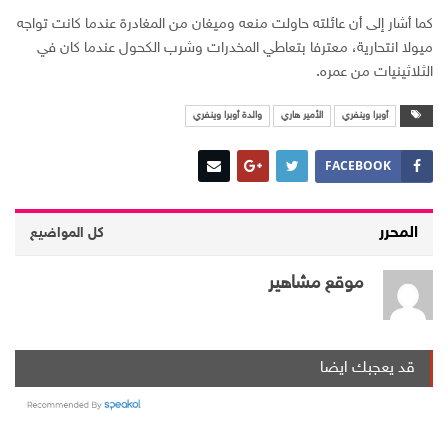
كما أشار إلى أن عائلته حاولت منعه وميغان من المغادرة عندما كانت تواجه
ميولا انتحارية، معترفا بتعاطي المخدرات وشرب الكحول عندما كان في
الثلاثينيات من عمره.
أوبرا وينفري
الأمير هاري
والدة أوبرا وينفري
FACEBOOK
المحرر
كل المواضيع
موقع مشاهير
قد يعجبك ايضا