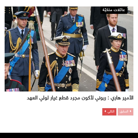
عائلات ملكيّة
الأمير هاري : ربوني لأكون مجرد قطع غيار لولي العهد
السابق
التالي