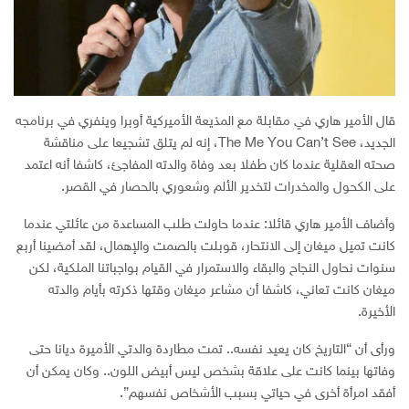
قال الأمير هاري في مقابلة مع المذيعة الأميركية أوبرا وينفري في برنامجه
الجديد، The Me You Can’t See، إنه لم يتلق تشجيعا على مناقشة
صحته العقلية عندما كان طفلا بعد وفاة والدته المفاجئ، كاشفا أنه اعتمد
على الكحول والمخدرات لتخدير الألم وشعوري بالحصار في القصر.
وأضاف الأمير هاري قائلا: عندما حاولت طلب المساعدة من عائلتي عندما
كانت تميل ميغان إلى الانتحار، قوبلت بالصمت والإهمال، لقد أمضينا أربع
سنوات نحاول النجاح والبقاء والاستمرار في القيام بواجباتنا الملكية، لكن
ميغان كانت تعاني، كاشفا أن مشاعر ميغان وقتها ذكرته بأيام والدته
الأخيرة.
ورأى أن “التاريخ كان يعيد نفسه.. تمت مطاردة والدتي الأميرة ديانا حتى
وفاتها بينما كانت على علاقة بشخص ليس أبيض اللون.. وكان يمكن أن
أفقد امرأة أخرى في حياتي بسبب الأشخاص نفسهم”.