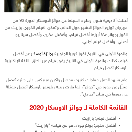
أعلنت أكاديمية فنون وعلوم السينما عن جوائز الأوسكار الدورة 92 من
مهرجان توزيع الجوائز الأشهر حول العالم، وتمكن الفيلم الكوري برازيت من
الفوز بجوائز عدّة أبرزها أفضل فيلم، وأفضل مخرج، وأفضل سيناريو
أصلي، وأفضل فيلم أجنبي.
وللمرة الأولى في التاريخ تفوز كوريا الجنوبية
بجائزة أوسكار
عن أفضل
فيلم، كذلك وللمرة الأولى في التاريخ يفوز فيلم غير ناطق باللغة الإنكليزية
بأوسكار أفضل فيلم.
ولم يشهد الحفل مفاجآت كثيرة، فحصل واكين فينيكس على جائزة أفضل
ممثّل عن دوره في “جوكر”، كما فازت رينيه زيلويغر بأوسكار أفضل ممثلة
عن دورها في فيلم “جودي”.
القائمة الكاملة لـ جوائز الاوسكار 2020
أفضل فيلم: بارازيت
أفضل مخرج: بونغ جون ـ هو عن فيلمه “بارازيت”