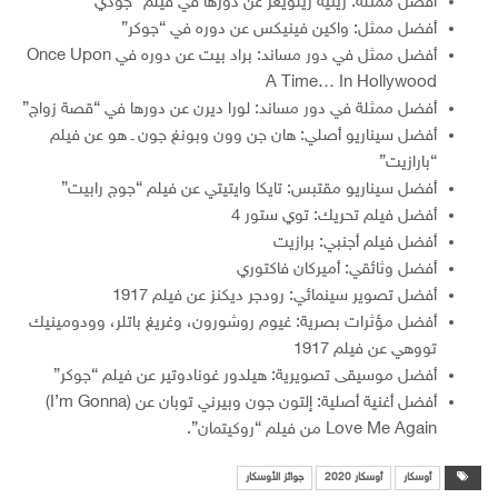
أفضل ممثلة: رينيه زيلويغر عن دورها في فيلم “جودي”
أفضل ممثل: واكين فينيكس عن دوره في “جوكر”
أفضل ممثل في دور مساند: براد بيت عن دوره في Once Upon
A Time… In Hollywood
أفضل ممثلة في دور مساند: لورا ديرن عن دورها في “قصة زواج”
أفضل سيناريو أصلي: هان جن وون وبونغ جون ـ هو عن فيلم
“بارازيت”
أفضل سيناريو مقتبس: تايكا وايتيتي عن فيلم “جوج رابيت”
أفضل فيلم تحريك: توي ستور 4
أفضل فيلم أجنبي: برازيت
أفضل وثائقي: أميركان فاكتوري
أفضل تصوير سينمائي: رودجر ديكنز عن فيلم 1917
أفضل مؤثرات بصرية: غيوم روشورون، وغريغ باتلر، وودومينيك
تووهي عن فيلم 1917
أفضل موسيقى تصويرية: هيلدور غونادوتير عن فيلم “جوكر”
أفضل أغنية أصلية: إلتون جون وبيرني توبان عن (I’m Gonna)
Love Me Again من فيلم “روكيتمان”.
أوسكار
أوسكار 2020
جوائز الأوسكار