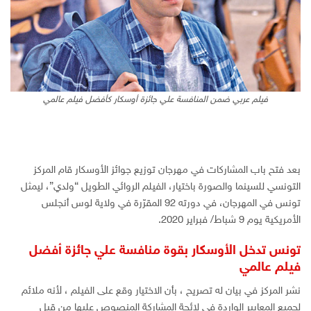
فيلم عربي ضمن المنافسة علي جائزة أوسكار كأفضل فيلم عالمي
بعد فتح باب المشاركات في مهرجان توزيع جوائز الأوسكار قام المركز
التونسي للسينما والصورة باختيار، الفيلم الروائي الطويل “ولدي”، ليمثل
تونس في المهرجان، في دورته 92 المقرّرة في ولاية لوس أنجلس
الأمريكية يوم 9 شباط/ فبراير 2020.
تونس تدخل الأوسكار بقوة منافسة علي جائزة أفضل
فيلم عالمي
نشر المركز في بيان له تصريح ، بأن الاختيار وقع على الفيلم ، لأنه ملائم
لجميع المعايير الواردة في لائحة المشاركة المنصوص عليها من قبل