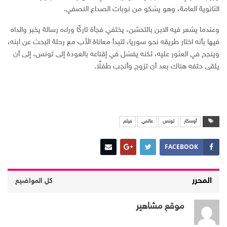
الثانوية العامة، وهو يشكو من نوبات الصداع النصفي.
وعندما يشعر فيه الابن بالتحسّن، يختفي فجأة تاركًا وراءه رسالة يخبر والداه
فيها بأنه اختار طريقه نحو سوريا، لتبدأ معاناة الأب مع رحلة البحث عن ابنه،
وينجح في العثور عليه، لكنه يفشل في إقناعه بالعودة إلى تونس، إلى أن
يلقى حتفه هناك بعد أن تزوج وأنجب طفلًا.
أوسكار
تونس
عالمي
فيلم
FACEBOOK
المحرر
كل المواضيع
موقع مشاهير