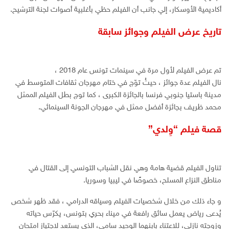
أكاديمية الأوسكار، إلي جانب أن الفيلم حظي بأغلبية أصوات لجنة الترشيح.
تاريخ عرض الفيلم وجوائز سابقة
تم عرض الفيلم لأول مرة في سينمات تونس عام 2018 ،
نال الفيلم عدة جوائز ، حيثُ توّج في ختام مهرجان ثقافات المتوسط في
مدينة باستيا جنوبي فرنسا بالجائزة الكبرى ، كما توج بطل الفيلم الممثل
محمد ظريف بجائزة أفضل ممثل في مهرجان الجونة السينمائي.
قصة فيلم “وِلدي”
تناول الفيلم قضية هامة وهي نقل الشباب التونسي إلى القتال في
مناطق النزاع المسلح، خصوصًا في ليبيا وسوريا.
و جاء ذلك من خلال شخصيات الفيلم وسياقه الدرامي ، فقد ظهر شخص
يُدعى رياض يعمل سائق رافعة في ميناء بحري بتونس، يكرّس حياته
وزوجته نازلي، للاعتناء بابنهما الوحيد سامي، الذي يستعد لاجتياز امتحان