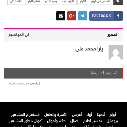
التخلص من الوزن
الكيتو
الكيتو دايت
رجيم الكيتو
نظام الكيتو
نظام غذائي
FACEBOOK
المحرر
كل المواضيع
يارا محمد علي
قد يعجبك ايضا
أبراج
أدعية
أزياء
أعراس
الأسرة والطفل
انستغرام المشاهير
بروفايل
تفسير أحلام
جمال
حكم وأقوال
أقوال محاور المشاهير