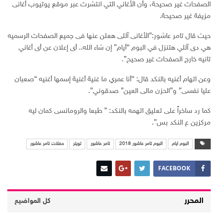
الصفحات غير صحيحة، وأن الأغاني التي انتشرت عبر موقع يوتيوب أغانى
مزيفة غير صحيحة.
حيث قال تامر عاشور:”الأغانى آللى هعلن عنها فى جميع الصفحات الرسميه
هي دى آللي هتنزل في البوم “أيام” إن شاء الله.. أى إعلان عن أى أغاني
تانيه خارج الصفحات غير صحيح”.
وعن اتهام أغنيه بالنكد قال: “أنا عمري ما غنية أغنية إسمها أغنيه “صعبان
عليا نفسى” و”الحزن مالى العين” صدقوني”.
كما رد ساخراً على تعليق اتهمه بالنكد: ” طبعا والرومانسى كمان ليه
مركزين ع النكد بس”.
البوم ايام
البوم تامر عاشور 2018
تامر عاشور
تويتر
حفلات تامر عاشور
FACEBOOK
المحرر
كل المواضيع