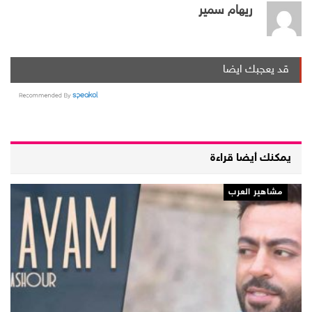
ريهام سمير
قد يعجبك ايضا
يمكنك أيضا قراءة
مشاهير العرب