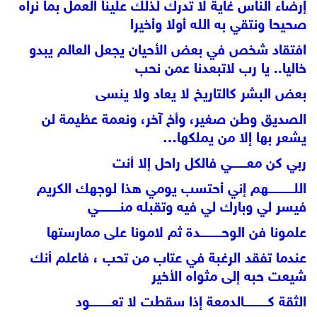
إرضاء الناس غاية لا تدرك لذلك علينا العمل بما نراه
صحيحا ونتقي به الله أولا وأخيرا
افتقاد شخص في بعض الأحيان يجعل العالم يبدو
خاليا.. يا رب لاتبعدنا عمن نحب
بعض البشر كالتاريخ لا يعاد ولا ينسى
الصديق وطن صغير، وأخ آخر، ونعمة عظيمة لن
يشعر بها إلا من يملكها…
ربي كن معـــــــي فالكل راحل إلا أنت
اللــــــــــــهم إني أحتسب يومي هذا لوجهك الكريم
فيسر لي وبارك لي فيه وتقبله منــــــــــي
علمونا فن الوحــــــــــدة ثم لامونا على ممارستها
عندما تفقد الرغبة في عتاب من تحب ، فاعلم أنك
شيعت حبه إلى مثواه الأخير
الثقة كـــــــــــالدمعة إذا سقطت لا تعــــــــــود