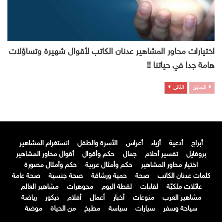
اختيارات محاور المشاهير عدنان الكاتب لأقوال شهيرة وتساؤلات
هامة جدا في حياتنا !!
السابق
التالي
أبراج
أدعية
أزياء
أعراس
الأسرة والطفل
انستغرام المشاهير
بروفايل
تفسير أحلام
جمال
حكم وأقوال
أقوال محاور المشاهير
اختيار محاور المشاهير
حكم وأمثال عربية
حكم وأمثال مصورة
كلمات عدنان الكاتب
صحة
حمية ورشاقة
صحة جنسية
صحة عامة
عائلات ملكيّة
لقاءات
لقطة اليوم
مجوهرات
مشاهير العالم
مشاهير العرب
منوعات
أخبار
أعمال
أفلام
ديكور
رياضة
سياحة وسفر
سيارات
سياسة
مطبخ
من الحياة
موضة