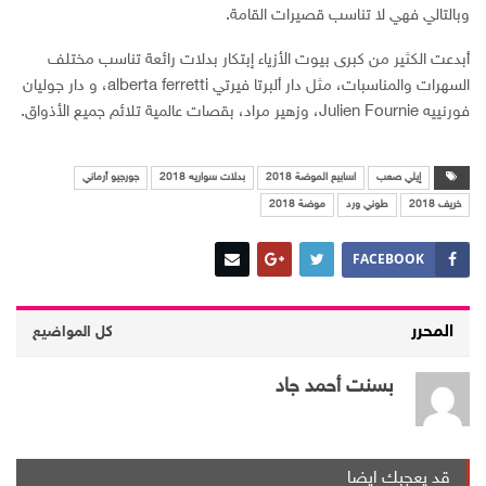
وبالتالي فهي لا تناسب قصيرات القامة.
أبدعت الكثير من كبرى بيوت الأزياء إبتكار بدلات رائعة تناسب مختلف
السهرات والمناسبات، مثل دار ألبرتا فيرتي alberta ferretti، و دار جوليان
فورنييه Julien Fournie، وزهير مراد، بقصات عالمية تلائم جميع الأذواق.
إيلي صعب
اسابيع الموضة 2018
بدلات سواريه 2018
جورجيو أرماني
خريف 2018
طوني ورد
موضة 2018
FACEBOOK
المحرر
كل المواضيع
بسنت أحمد جاد
قد يعجبك ايضا