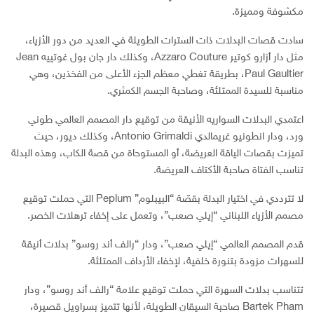
مكشوفة ومميزة.
سادت قصات البدلات ذات السترات الطويلة في العديد من دور الأزياء،
مثل دار أزارو كوتير Azzaro Couture، وكذلك دار جان بول غوتييه Jean
Paul Gaultier، بطريقة تغطي معظم الجزء الأعلى من الفخذين، وهي
مناسبة للسيدة الممتلئة، وصاحبة الجسم الكمثري.
اعتمدي البدلات السواريه الأنيقة من توقيع دار المصمم العالمي طوني
ورد، ودار انطونيو غريمالدي Antonio Grimaldi، وكذلك ديور، حيث
تميزت بقصات الياقة العريضة، أو المستوحاة من قصة الكاب، وهذه البدلة
تناسب الفتاة صاحبة الأكتاف العريضة.
لا تترددي في اختيار البدلة بقصّة “البيبلوم” Peplum التي حملت توقيع
مصمم الأزياء اللبناني “إيلي صعب”، وتعمل على إخفاء ترهلات الخصر.
قدم المصمم العالمي “إيلي صعب”، ودار “رالف أند روسو” بدلات أنيقة
للسهرات مزودة بتنورة خلفية، لإخفاء الأرداف الممتلئة.
تتناسب بدلات السهرة التي حملت توقيع علامة “رالف أند روسو”، ودار
Bartek Pham صاحبة السيقان الطويلة، لأنها تتميز بسراويل قصيرة،