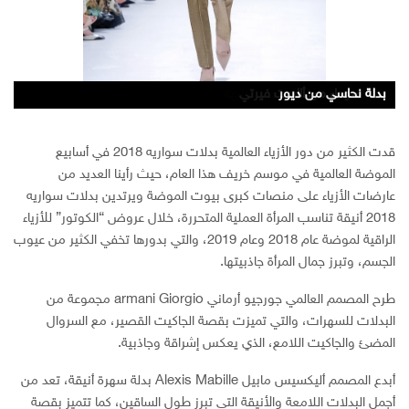
بدلات سواريه 2018
بدلة نحاسي من ديور
بدلة سهرة حمراء من Patrick Pham
بدلة سواريه من ديور
بدلة سوداء من زهير مراد
بدلة سواريه من جيفنشي
بدلة خضراء من أزارو كوتير
بدلة سواريه من طوني ورد
بدلة سواريه من جورج شقرا
بدلة سواريه من إيلي صعب
بدلة سوداء من أالبرت فيرتي
بدلة بيضاء من رالف اند روسو
بدلة سواريه من جوليان فورني
بدلة سواريه من جورجيو أرماني
بدلة سهرة من أليكسيس مابيل
بدلة بالريش من رالف اند روسو
بدلة فضي من جين بول غوتييه
بدلة سواريه من انطونيو غريمالدي
بدلة سواريه زهرية من جورجيو أرماني
قدت الكثير من دور الأزياء العالمية بدلات سواريه 2018 في أسابيع
الموضة العالمية في موسم خريف هذا العام، حيث رأينا العديد من
عارضات الأزياء على منصات كبرى بيوت الموضة ويرتدين بدلات سواريه
2018 أنيقة تناسب المرأة العملية المتحررة، خلال عروض “الكوتور” للأزياء
الراقية لموضة عام 2018 وعام 2019، والتي بدورها تخفي الكثير من عيوب
الجسم، وتبرز جمال المرأة جاذبيتها.
طرح المصمم العالمي جورجيو أرماني armani Giorgio مجموعة من
البدلات للسهرات، والتي تميزت بقصة الجاكيت القصير، مع السروال
المضئ والجاكيت اللامع، الذي يعكس إشراقة وجاذبية.
أبدع المصمم أليكسيس مابيل Alexis Mabille بدلة سهرة أنيقة، تعد من
أجمل البدلات اللامعة والأنيقة التي تبرز طول الساقين، كما تتميز بقصة