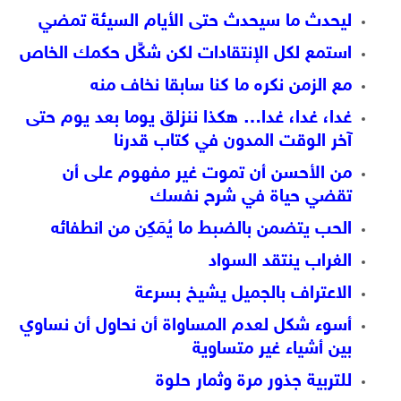
ليحدث ما سيحدث حتى الأيام السيئة تمضي
استمع لكل الإنتقادات لكن شكِّل حكمك الخاص
مع الزمن نكره ما كنا سابقا نخاف منه
غدا، غدا، غدا… هكذا ننزلق يوما بعد يوم حتى
آخر الوقت المدون في كتاب قدرنا
من الأحسن أن تموت غير مفهوم على أن
تقضي حياة في شرح نفسك
الحب يتضمن بالضبط ما يُمَكِن من انطفائه
الغراب ينتقد السواد
الاعتراف بالجميل يشيخ بسرعة
أسوء شكل لعدم المساواة أن نحاول أن نساوي
بين أشياء غير متساوية
للتربية جذور مرة وثمار حلوة