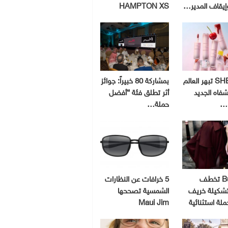
إيقاف المدير…
HAMPTON XS
SHEGLAM تبهر العالم
بمشاركة 80 خبيراً: جوائز
شفاه الجديد
أثر تطلق فئة “أفضل
و…
حملة…
Burberry تخطف
5 خرافات عن النظارات
 تشكيلة خريف
الشمسية تصححها
Maui Jim