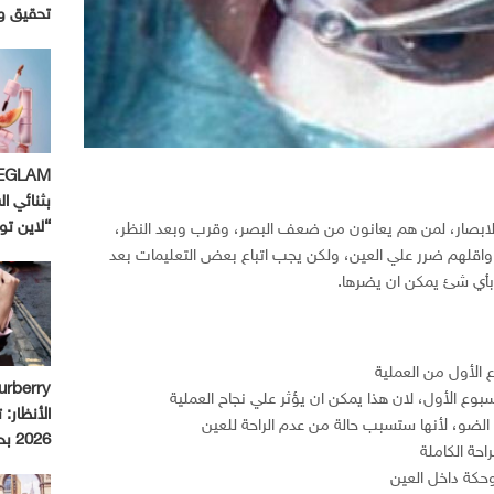
تحقيق و
بثنائي ال
“لاين ت
لابصار، لمن هم يعانون من ضعف البصر، وقرب وبعد النظر،
 واقلهم ضرر علي العين، ولكن يجب اتباع بعض التعليمات بعد
 بأي شئ يمكن ان يضرها.
 الأول من العملية
أسبوع الأول، لان هذا يمكن ان يؤثر علي نجاح العملية
الأنظار:
الضو، لأنها ستسبب حالة من عدم الراحة للعين
2026 بحملة استثنائية
احة الكاملة
حكة داخل العين