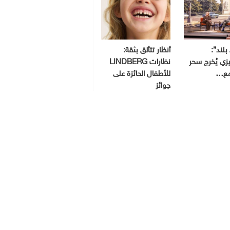
بلند”:
أنظار تتألق بثقة:
ي يُخرج سحر
نظارات LINDBERG
مع…
للأطفال الحائزة على
جوائز