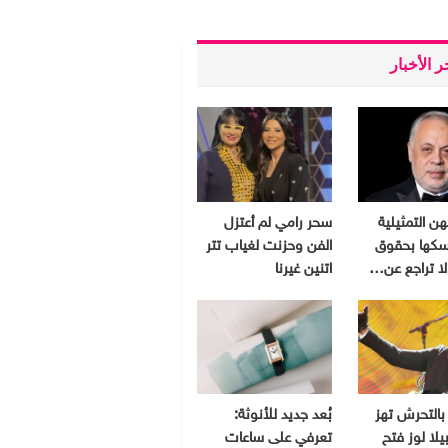
 الأخبار
هن التمثيلية
سحر رامي لم أعتزل
سكها بحقوق
الفن وحزنت لغياب تتر
 لا تراجع عن…
اتنين غيرنا
بالتحرش تهز
بُعد جديد للأنوثة:
يلا لوز فتح
تعرفي على ساعات