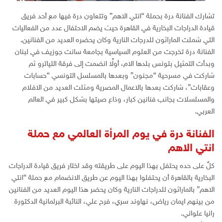
تشارك الفنانة درة بحملة “انتي الاهم” وتتعاون درة فيها مع أحد فريق
قيادة الدراجات البخارية في القاهرة حيث يضم الاحتفال عدد من الفعاليات
التي شملت الماراثون للدرجات النارية وكان يحضره العديد من الفنانين.
الفنانة درة تخرجت من العلوم السياسية بجامعة سانت جوزيف في لبنان
وبدأت التمثيل بتونس بلدها الام، أولًا انضمت إلى فرقة التياترو ثم
شاركت في مسرحية “مجنون” وبعدها بالمسلسل التونسي “حسابات
وعقابات”، شاركت بعدها بالاعمال المصرية ومثلت العديد من الافلام
والمسلسلات بجانب فنانين كبار، وذاع صيتها بشكل كبير في العالم
العربي.
الفنانة درة في يوم المرأة العالمي مع حملة
انتي الاهم
كلٌ على حده يحتفل بهذا اليوم على طريقته وقد اختار فريق قيادة الدراجات
البخارية بالقاهرة أن يحتفلوا بهذا اليوم عن طريق الانضمام مع حملة “انتي
الاهم” بالماراثون للدراجات النارية وكان يحضر هذا اليوم العديد من الفنانين
من بينهم ايمان رياض، نهاوند سري، فرح علي، النائبة البرلمانية الدكتورة
رانيا علواني.