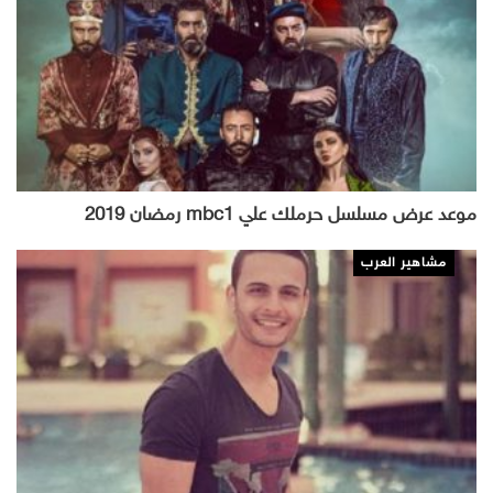
موعد عرض مسلسل حرملك علي mbc1 رمضان 2019
مشاهير العرب