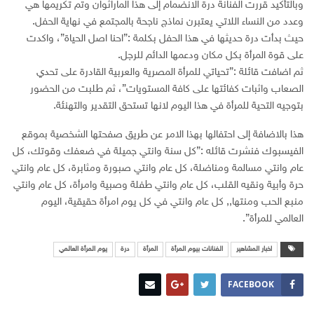
وبالتأكيد قررت الفنانة درة الانضمام إلى هذا الماراثوان وتم تكريمها هي
وعدد من النساء اللاتي يعتبرن نماذج ناجحة بالمجتمع في نهاية الحفل.
حيث بدأت درة حديثها في هذا الحفل بكلمة :”احنا اصل الحياة”، واكدت
على قوة المرأة بكل مكان ودعمها الدائم للرجل.
ثم اضافت قائلة :”تحياتي للمرأة المصرية والعربية القادرة على تحدي
الصعاب واثبات كفائتها على كافة المستويات”، ثم طلبت من الحضور
بتوجيه التحية للمرأة في هذا اليوم لانها تستحق التقدير والتهنئة.
هذا بالاضافة إلى احتفالها بهذا الامر عن طريق صفحتها الشخصية بموقع
الفيسبوك فنشرت قائله :”كل سنة وانتي جميلة في ضعفك وقوتك، كل
عام وانتي مسالمة ومناضلة، كل عام وانتي صبورة ومثابرة، كل عام وانتي
حرة وأبية ونقيه القلب، كل عام وانتي طفلة وصبية وامرأة، كل عام وانتي
منبع الحب ومنتها,, كل عام وانتي في كل يوم امرأة حقيقية، اليوم
العالمي للمرأة”.
اخبار المشاهير
الفنانات بيوم المرأة
المرأة
درة
يوم المرأة العالمي
FACEBOOK