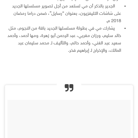
الجدير بالذكر أن مي تستعد من أجل تصوير مسلسلها الجديد
على شاشات التليفزيون، بعنوان “رسايل”، ضمن دراما رمضان
2018 م.
يشارك مي في بطولة مسلسلها الجديد باقة من النجوم، مثل
خالد سليم، ورزان مغربي، عبد الرحمن أبو زهرة، ومها أحمد، وأحمد
سعيد عبد الغني، وأحمد حاتم، والتأليف لـ محمد سليمان عبد
المالك، والإخراج لـ إبراهيم فخر.