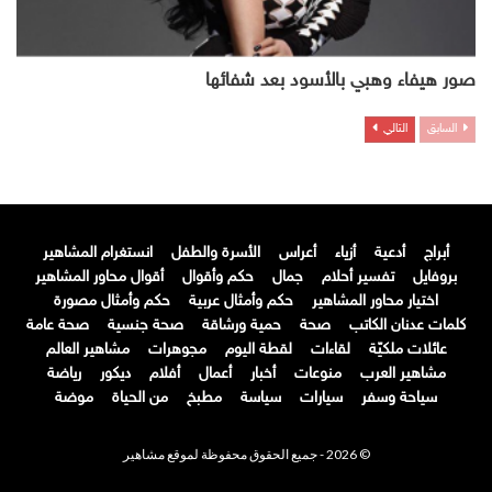
صور هيفاء وهبي بالأسود بعد شفائها
السابق
التالي
أبراج
أدعية
أزياء
أعراس
الأسرة والطفل
انستغرام المشاهير
بروفايل
تفسير أحلام
جمال
حكم وأقوال
أقوال محاور المشاهير
اختيار محاور المشاهير
حكم وأمثال عربية
حكم وأمثال مصورة
كلمات عدنان الكاتب
صحة
حمية ورشاقة
صحة جنسية
صحة عامة
عائلات ملكيّة
لقاءات
لقطة اليوم
مجوهرات
مشاهير العالم
مشاهير العرب
منوعات
أخبار
أعمال
أفلام
ديكور
رياضة
سياحة وسفر
سيارات
سياسة
مطبخ
من الحياة
موضة
© 2026 - جميع الحقوق محفوظة لموقع مشاهير