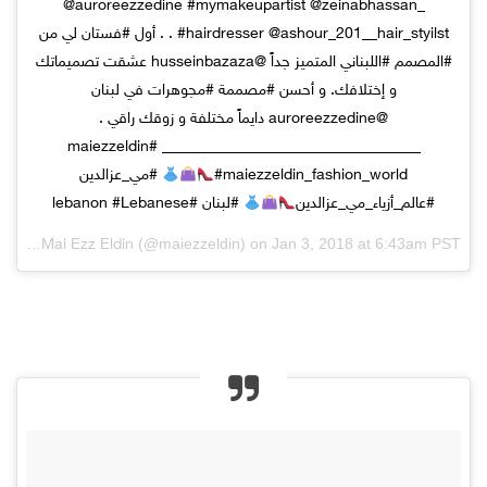
@auroreezzedine #mymakeupartist @zeinabhassan_
#hairdresser @ashour_201__hair_styilst . . أول #فستان لي من
#المصمم #اللبناني المتميز جداً @husseinbazaza عشقت تصميماتك
و إختلافك. و أحسن #مصممة #مجوهرات في لبنان
@auroreezzedine دايماً مختلفة و زوقك راقي .
__________________________________ #maiezzeldin
#maiezzeldin_fashion_world
#مي_عزالدين
#عالم_أزياء_مي_عزالدين
#لبنان #lebanon #Lebanese
red by
(@maiezzeldin) on
Jan 3, 2018 at 6:43am PST
Mai Ezz Eldin