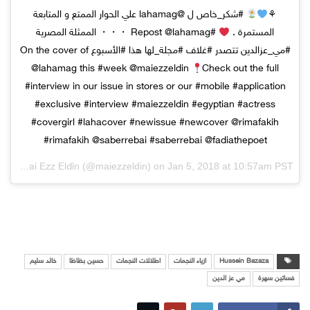
⚘
#شكر_خاص ل @lahamag علي الحوار الممتع و المتابعة
المستمرة .
#Repost @lahamag ・・・ الممثلة المصرية
#مي_عزالدين تتصدر #غلاف #مجلة_لها هذا #الأسبوع On the cover of
@lahamag this #week @maiezzeldin
Check out the full
#interview in our issue in stores or our #mobile #application
#exclusive #interview #maiezzeldin #egyptian #actress
#covergirl #lahacover #newissue #newcover @rimafakih
#rimafakih @saberrebai #saberrebai @fadiathepoet
ed by
(@maiezzeldin) on
Jan 5, 2018 at 10:57am PST
Mai Ezz Eldin
Hussein Bazaza
ازياء النجمات
اطلالات النجمات
حسين بظاظا
خالد سليم
فساتين سهرة
مي عز الدين