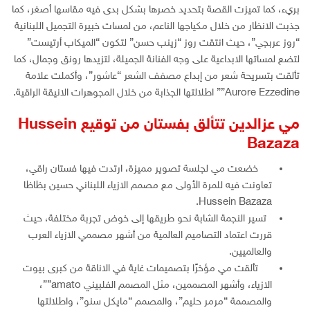
بريء، كما تميزت القصة بتحديد خصرها بشكل بدى فيه مقاسها أصغر، كما
جذبت الانظار من خلال مكياجها الناعم، من لمسات خبيرة التجميل اللبنانية
“روز عربجي”، حيث انتقت روز “زينب حسن” لتكون “الميكاب أرتيست”
لتضع لمساتها الابداعية على وجه الفنانة الجميلة، لتزيدها رونق وجمال، كما
تألقت بتسريحة شعر من إبداع مصفف الشعر “عاشور”، وأكملت علامة
Aurore Ezzedine”” اطلالتها الجذابة من خلال المجوهرات الانيقة الراقية.
مي عزالدين تتألق بفستان من توقيع Hussein
Bazaza
خضعت مي لجلسة تصوير مميزة، ارتدت فيها فستان راقي،
تعاونت فيه للمرة الأولى مع مصمم الازياء اللبناني حسين بظاظا
Hussein Bazaza.
تسير النجمة الشابة نحو طريقها إلى خوض تجربة مختلفة، حيث
قررت اعتماد التصاميم العالمية من أشهر مصممي الازياء العرب
والعالميين.
تألقت مي مؤخرًا بتصميمات غاية في الاناقة من كبرى بيوت
الازياء، وأشهر المصممين، مثل المصمم الفلبيني amato””،
والمصممة “مرمر حليم”، والمصمم “مايكل سنو”، واطلالتها