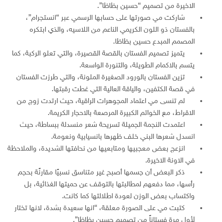
الاخيرة من تصميم “حسين بظاظا”.
شاركت مي صورتها على حسابها الرسمي عبر “انستجرام”،
بالفستان ذو اللون الكريمي الناعم من اللاسيه، والذي ابتكره
المصمم المبدع حسين بظاظا.
يتميز تصميم الفستان بالقصة القصيرة، والتي تعلو الركبة، كما
يتسم بالاكمام الطويلة، والتنورة الواسعة.
تزين الفستان بالورود الصغيرة الملونة، والتي طرزت الفستان
في قصة الكتفين، والياقة العالية التي غطت رقبتها.
لم تنسى مي اعتماد المجوهرات الراقية، حيث ارتدت زوج من
الاقراط، مع الخواتم الكبيرة المرصعة بالاحجار الكريمة.
اعتمدت النجمة الجميلة تسريحة شعر منسدلة ببساطة، حيث
انسدل شعرها البني خلف ظهرها بانسيابية ونعومة.
انزعج بعض معجبيها ومتابعيها من نحافتها الشديدة، والملاحظة
في الاونة الاخيرة.
ذكر البعض أن جسمها أصبح غير متناسق نسبيًا مقارنًة بحجم
رأسها، مما دفعهم لمطالبتها بالتوقف عن حميتها الغذائية، بل
واكتساب بعض الوزن لعودة اطلالتها كما كانت.
كتبت مي على الصورة معلقة، “انها سعيدة بشدة، لانها تختار
لأول مرة فستاناً من تصميم حسين بظاظا”.