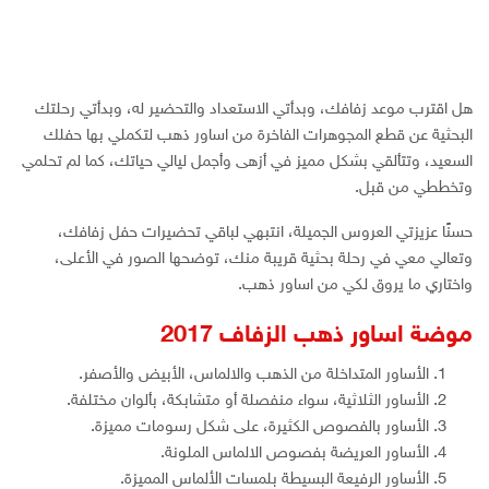
هل اقترب موعد زفافك، وبدأتي الاستعداد والتحضير له، وبدأتي رحلتك
البحثية عن قطع المجوهرات الفاخرة من اساور ذهب لتكملي بها حفلك
السعيد، وتتألقي بشكل مميز في أزهى وأجمل ليالي حياتك، كما لم تحلمي
وتخططي من قبل.
حسنًا عزيزتي العروس الجميلة، انتبهي لباقي تحضيرات حفل زفافك،
وتعالي معي في رحلة بحثية قريبة منك، توضحها الصور في الأعلى،
واختاري ما يروق لكي من اساور ذهب.
موضة اساور ذهب الزفاف 2017
الأساور المتداخلة من الذهب والالماس، الأبيض والأصفر.
الأساور الثلاثية، سواء منفصلة أو متشابكة، بألوان مختلفة.
الأساور بالفصوص الكثيرة، على شكل رسومات مميزة.
الأساور العريضة بفصوص الالماس الملونة.
الأساور الرفيعة البسيطة بلمسات الألماس المميزة.