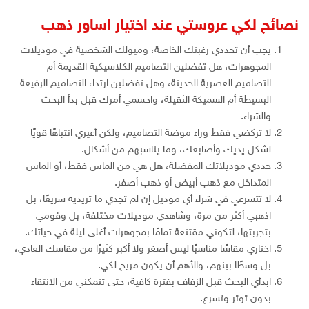
نصائح لكي عروستي عند اختيار اساور ذهب
يجب أن تحددي رغبتك الخاصة، وميولك الشخصية في موديلات
المجوهرات، هل تفضلين التصاميم الكلاسيكية القديمة أم
التصاميم العصرية الحديثة، وهل تفضلين ارتداء التصاميم الرفيعة
البسيطة أم السميكة الثقيلة، واحسمي أمرك قبل بدأ البحث
والشراء.
لا تركضي فقط وراء موضة التصاميم، ولكن أعيري انتباهًا قويًا
لشكل يديك وأصابعك، وما يناسبهم من أشكال.
حددي موديلاتك المفضلة، هل هي من الماس فقط، أو الماس
المتداخل مع ذهب أبيض أو ذهب أصفر.
لا تتسرعي في شراء أي موديل إن لم تجدي ما تريديه سريعًا، بل
اذهبي أكثر من مرة، وشاهدي موديلات مختلفة، بل وقومي
بتجربتها، لتكوني مقتنعة تمامًا بمجوهرات أغلى ليلة في حياتك.
اختاري مقاسًا مناسبًا ليس أصغر ولا أكبر كثيرًا من مقاسك العادي،
بل وسطًا بينهم، والأهم أن يكون مريح لكي.
ابدأي البحث قبل الزفاف بفترة كافية، حتى تتمكني من الانتقاء
بدون توتر وتسرع.