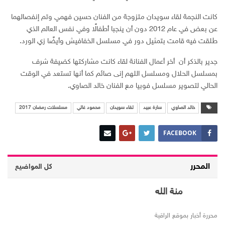
كانت النجمة لقاء سويدان متزوجة من الفنان حسين فهمي وتم إنفصالهما
عن بعض في عام 2012 دون أن ينجبا أطفالًا وفي نفس العالم الذي
طلقت فيه قامت بتمثيل دور في مسلسل الخفافيش وأيضًا زي الورد.
جدير بالذكر أن أخر أعمال الفنانة لقاء كانت مشاركتها كضيفة شرف
بمسلسل الحلال ومسلسل اللهم إنى صائم كما أنها تستعد في الوقت
الحالي لتصوير مسلسل فوبيا مع الفنان خالد الصاوي.
خالد الصاوي
سارة عبيد
لقاء سويدان
محمود غالي
مسلسلات رمضان 2017
FACEBOOK
المحرر
كل المواضيع
منة الله
محررة أخبار بموقع الراقية