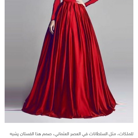
للملكات، مثل السلطانات في العصر العثماني، صمم هذا الفستان يشبه