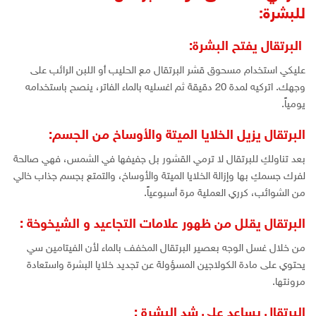
للبشرة:
البرتقال يفتح البشرة:
عليكي استخدام مسحوق قشر البرتقال مع الحليب أو اللبن الرائب على
وجهك. اتركيه لمدة 20 دقيقة ثم اغسليه بالماء الفاتر، ينصح باستخدامه
يومياً.
البرتقال يزيل الخلايا الميتة والأوساخ من الجسم:
بعد تناولكِ للبرتقال لا ترمي القشور بل جفيفها في الشمس، فهي صالحة
لفرك جسمكِ بها وإزالة الخلايا الميتة والأوساخ، والتمتع بجسم جذاب خالي
من الشوائب، كرري العملية مرة أسبوعياً.
البرتقال يقلل من ظهور علامات التجاعيد و الشيخوخة :
من خلال غسل الوجه بعصير البرتقال المخفف بالماء لأن الفيتامين سي
يحتوي على مادة الكولاجين المسؤولة عن تجديد خلايا البشرة واستعادة
مرونتها.
البرتقال يساعد علي شد البشرة :