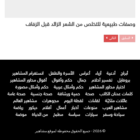
وصفات طبيعية للتخلص من الشعر الزائد قبل الزفاف
السابق
التالي
أبراج
أدعية
أزياء
أعراس
الأسرة والطفل
انستغرام المشاهير
بروفايل
تفسير أحلام
جمال
حكم وأقوال
أقوال محاور المشاهير
اختيار محاور المشاهير
حكم وأمثال عربية
حكم وأمثال مصورة
كلمات عدنان الكاتب
صحة
حمية ورشاقة
صحة جنسية
صحة عامة
عائلات ملكيّة
لقاءات
لقطة اليوم
مجوهرات
مشاهير العالم
مشاهير العرب
منوعات
أخبار
أعمال
أفلام
ديكور
رياضة
سياحة وسفر
سيارات
سياسة
مطبخ
من الحياة
موضة
© 2026 - جميع الحقوق محفوظة لموقع مشاهير