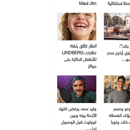
Maui Jim
بلند”:
أنظار تتألق بثقة:
ي يُخرج سحر
نظارات LINDBERG
مع…
للأطفال الحائزة على
جوائز
ونو يحسم
وليد سعد يرفض انتهاء
ؤكد انفصاله
الأزمة بينه وبين
 خلاد ونورا
تووليت قبل الوصول
لحل…