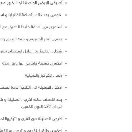
أضيفى البيض الواحدة تلو الاخرى مع 
قومى بعد ذلك بأضافة الفانيليا و اس
استمرى فى اضافة خليط الدقيق مع ال
ضعى التمر المفروم و معه البندق وق
شكلى الخليط من خلال استخدام مغرف
احضرى صنينة وافردى بها ورق زبدة
رصى الكوكيز بالصينية
ادخلى الصنينة الى الثلاجة لمدة نص
الى ان تأخذ اللون الذهبى
اخرجى الصنينة من الفرن و اتركيهاا لمدة 10 دقائق حتى 
احضرى طبق للتقديم و ترص به الكوكي