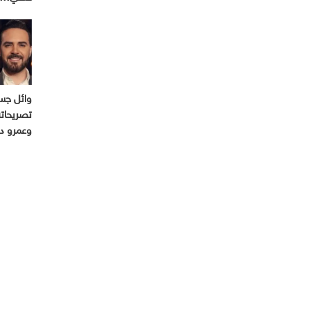
وائل جسا
تصريحاته
وعمرو د