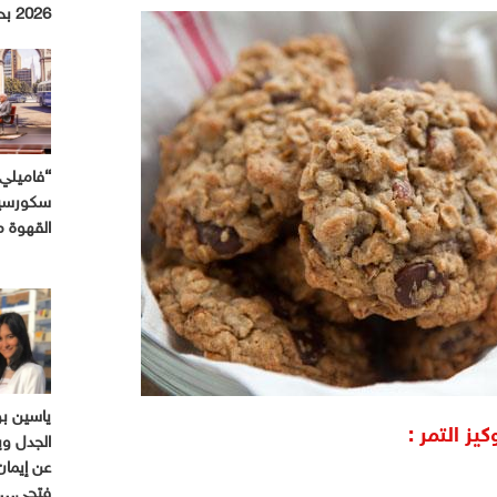
2026 بحملة استثنائية
“فاميلي 
سكورسيز
القهوة 
ياسين ب
يز التمر :
الجدل وي
عن إيمان
فتحي…