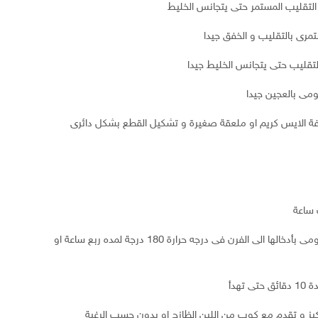
التقليب المستمر حتى يتجانس الخليط
تمرى بالتقليب و الخفق جيدا
تقليب حتى يتجانس الخليط جيدا
ومى بالعجين جيدا
ة الايس كريم او ملعقة صغيرة و تشكيل القطع بشكل دائرى
ف ساعة
بعد النصف ساعه اخرجى الصنينة و قومى بأدخالها الى الفرن فى درجه حرارة 180 درجة لمده ربع ساعة او
تهدأ
ز و تقدم مع كوب من اللبن الظازج او بدون حسب الرغبة