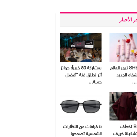
 الأخبار
SHEGLAM تبهر العالم
بمشاركة 80 خبيراً: جوائز
شفاه الجديد
أثر تطلق فئة “أفضل
و…
حملة…
Burberry تخطف
5 خرافات عن النظارات
 تشكيلة خريف
الشمسية تصححها