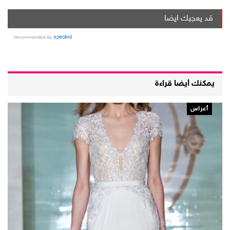
قد يعجبك ايضا
يمكنك أيضا قراءة
أعراس