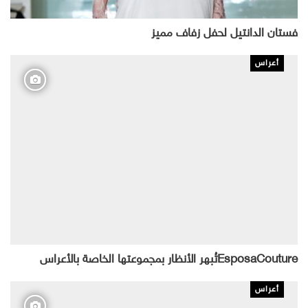
فستان الدانتيل لحفل زفاف مميز
أعراس
EsposaCoutureتُبهر الأنظار بمجموعتها الخاصة بالأعراس
أعراس