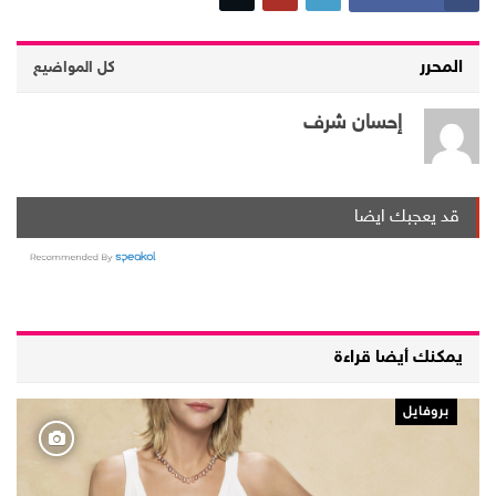
المحرر
كل المواضيع
إحسان شرف
قد يعجبك ايضا
يمكنك أيضا قراءة
بروفايل