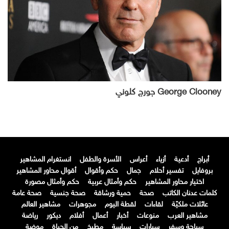
George Clooney جورج كلوني
أبراج
أدعية
أزياء
أعراس
الأسرة والطفل
انستغرام المشاهير
بروفايل
تفسير أحلام
جمال
حكم وأقوال
أقوال محاور المشاهير
اختيار محاور المشاهير
حكم وأمثال عربية
حكم وأمثال مصورة
كلمات عدنان الكاتب
صحة
حمية ورشاقة
صحة جنسية
صحة عامة
عائلات ملكيّة
لقاءات
لقطة اليوم
مجوهرات
مشاهير العالم
مشاهير العرب
منوعات
أخبار
أعمال
أفلام
ديكور
رياضة
سياحة وسفر
سيارات
سياسة
مطبخ
من الحياة
موضة