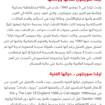
ولدت تيلدا في 5 نوفمبر 1960 بلندن في عائلة ارستقراطية عسكرية
فوالدها هو السير جون سوينتون، والذي تعود جذور عائلته الي القرن
التاسع وأمها استراليةالأصل وعائلة تيلدا هي احديأكبر وأقدم العائلات
الاسكتلندية وحينما كانت طفلة التحقت تيلدا بمدرسة داخلية كرهتها كثيرًا
لدرجه أنها مكثت خمس سنوات لا تتحدث مع احد، ثم التحقت بعد ذللك
بجامعه كامبريدج، وكانت زميله دراسة لليدي ديانا سبينسر”الاميرة دايانا”،
وتخرجت منها 1983 بعد دراسة السياسة والعلوم الاجتماعية ولكنها لم تكن
تعشق سوي التمثيل.رغم أنها قضت طفولة شديدة الصعوبه لدرجة أنها لم
تتحدث لمدة 5 سنوات أثناء وجودها بالمدرسة الداخلية إلا أنها استطاعت
التغلب علي هذا بالقراءة كثيراً وخصوصا لشكسبيرحتي أصبحت من أهم
نجوم السينما العالمية والذين حاذوا علي جائزة الاوسكار.
تيلدا سوينتون .. حياتها الفنية
بدأت سوينتون حياتها الفنيه بالمسرح، حيث قامت بالتمثيل في العديد من
الأعمال الفنية لشكسبير قبل أن يكتشفها المخرج “ديريك جارمان” ويشركها
في فيلمهCarvaggio 1986 ثم The Last Of England 1988 و the
Garden 1990 قبل أن تصبح مشهوره عالميا بعد ادائها دور الملكة ايزابيلا
في فيلم edwardII.وخلال فترة وجودها كطالبة ، دخلت مرحلة الإنتاج ،