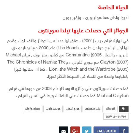
الحياة الخاصة
لديها ولدان هما هونربورن ، وزفبر بورن
الجوائز التي حصلت عليها تيلدا سوينتون
في نهاية فيلم ديب (2001) ، حقق لها عددا من الجوائز والنقد لها ، وقدم
لها أول ترشيح جولدن جلوب. The Beach) عام 2000 مع ليوناردو دي
كابريو ، والخيال Constantine (2005 مع كيانو ريفز ،وفى فيلم Michael
Clayton (2007) مع جورج كلوني ، وThe Chronicles of Narnia: The
Lion, the Witch and the Wardrobe (2005) ، كما أن مكانها كبيرا
باعتبارها واحدة من النساء في السينما الأكثر تميزا.
كما حصلت سوينتون علي جائزو الاوسكار عام 2008 عن دورها في فيلم
Michael Clayton كما حصلت علي البافتا لدورها في نفس الفيلم .
الاوسكار
تيلدا سوينتون
جورج كلوني
جولدن جلوب
ديريك جارمان
ليوناردو دي كابريو
FACEBOOK