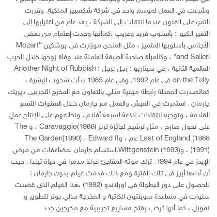
وشرعت في العمل لموسم واحد في شركة شكسبير الملكية. وقررت
التمردعلى الفنون عندما انتقلت إلى الشركة ، بعد عام من اقترابها إلى
التغير الكبير : بأسلوب فريد وغريب ،كماأنها وجدت إهتمام من بعض
اﻷجناس بأسلوبها المتميز ، مثل الملحن موزارت فى بوشكين “Mozart
and Salieri” ، وكالمرأة صاحبة الطبقة العاملة عند وفاة زوجها خلال الحرب
العالمية الثانية ، في سيناريو : رجل لرجل : Another Night of Rubbish
on the Telly فى عام 1992. وفي عام 1985 بدأت شحوب البشرة ،
كماتصدرت الممثلة رابطة مهنية مثلي بالتعاون مع المخرج التجريبى ديريك
جارمان . استمرت في العيش والعمل مع جارمان خلال السنوات التسع
القادمة ، وتوجيه انتقادات ﻻذعة لسبعة أفلام . وتحالفهم على الإنتاج عمل
على تحول صارخ ، مثل ترشيح لجائزة ترنر Caravaggio(1986) ، و The
Last of England (1988 عام ، وThe Garden(1990) ، Edward II
(1991) ، وWittgenstein (1993).استسلم جارمان لمضاعفات من مرض
الإيدز في عام 1994. ترك موته المفاجئ فراغا مدمرا في حياة تيلدا . حيث
أن أداءها أبرز فى تلك الفترة ومع ذلك قدمت فيلم بدون جارمان :
للحصول على دور البطولة في اورلاندو (1992) ،هذا الفيلم الذي قضىت
سنوات في مساعدة سوينتون الكاتبة و المخرجة سالي بوتر لتطوير و
تمويل ، كما أنها ترحب بفتح مشاريع تجريبية مع مخرجين جدد