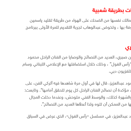
ت بطريقة شعبية
تمالك نفسها من الضحك على الهواء من طريقة تقليد ياسمين
فة بها ، وتخوض عبدالوهاب تجربة التقديم للمرة الأولى ببرنامج
ري
صبري، العديد من النصائح والوصايا من الفنان الراحل محمود
“رأس الغول” ، وذلك خلال استضافتها مع الإعلامي اللبناني وسام
تلفزيون دبي.
ود عبدالعزيز، قال لها في أول مرة شاهدها فيه أتركي الفن، على
مؤكدة أن نصائح الفنان الراحل كل يوم تتحقق أمامها”. وتابعت:
الشهرة كذلك، والوسط الفني متوحش، وعندما دخلت المجال
ا من الممكن أن تتوه ولذا أعطاها العديد من النصائح”.
د عبدالعزيز، في مسلسل «رأس الغول»، الذي عرض في السباق