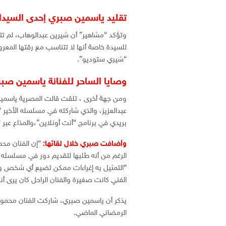
تقليد ياسمين صبري إحدى السيدا
وتؤكد “مشاهير” أن شيرين عبدالوهاب، لم ت
للسيدة خاصة أنها لا تتناسب مع رقتها المعرو
“شيري ستوديو”.
وصايا الساحر للفنانة ياسمين صب
ومن جهة أخرى ، تلقت قالت المصرية ياسمين 
عبدالعزيز، والذي شاركته في مسلسله الأخير 
بريدي في برنامج “أنت أونلاين”،والمذاع عبر 
وأضافت صبري خلال لقائها:
“إن الفنان محم
الرغم من أنه طلبها لتقديم دور في مسلسله، 
“التمثيل به إغراءات ممكن تضيع أي شخص و
الفني كانت صغيرة والفنان الراحل كان يرى أنه
يذكر أن ياسمين صبري، شاركت الفنان محمو
الرمضاني الماضي.