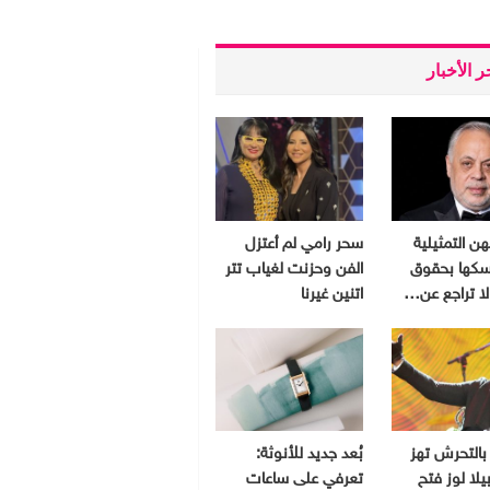
 الأخبار
هن التمثيلية
سحر رامي لم أعتزل
سكها بحقوق
الفن وحزنت لغياب تتر
 لا تراجع عن…
اتنين غيرنا
بالتحرش تهز
بُعد جديد للأنوثة:
يلا لوز فتح
تعرفي على ساعات