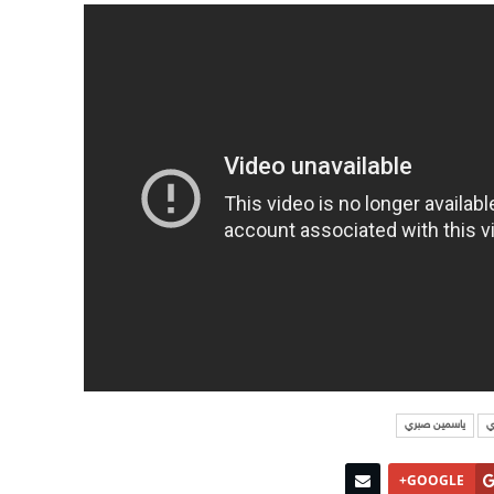
ي
ياسمين صبري
GOOGLE+