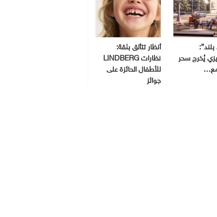
بلند”:
أنظار تتألق بثقة:
ي يُخرج سحر
نظارات LINDBERG
مع…
للأطفال الحائزة على
جوائز