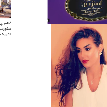
“فاميلي 
سكورسيز
القهوة 