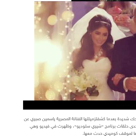
 شعبية
ري ستوديو
ة الأولى ببرنامج شيري ستوديو
ك شديدة بعدما كشفتزميلتها الفنانة المصرية ياسمين صبري عن
إحدى حلقات برنامج «شيري ستوديو»، وظهرت في فيديو وهي
ها لموقف كوميدي حدث معها.