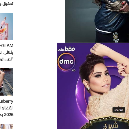
تحقيق و
بثنائي ال
“لاين ت
الأنظار:
2026 بحملة استثنائية