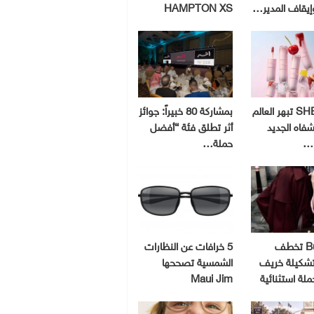
إيقاف المدير…
HAMPTON XS
SHEGLAM تبهر العالم
بمشاركة 80 خبيراً: جوائز
شفاه الجديد
أثر تطلق فئة “أفضل
و…
حملة…
Burberry تخطف
5 خرافات عن النظارات
 تشكيلة خريف
الشمسية تصححها
Maui Jim