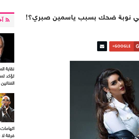
في نوبة ضحك بسبب ياسمين صبري؟!
آخر
GOOGLE+
نقابة الم
تؤكد تم
الفنانين
اتهامات 
فرقة لا ب