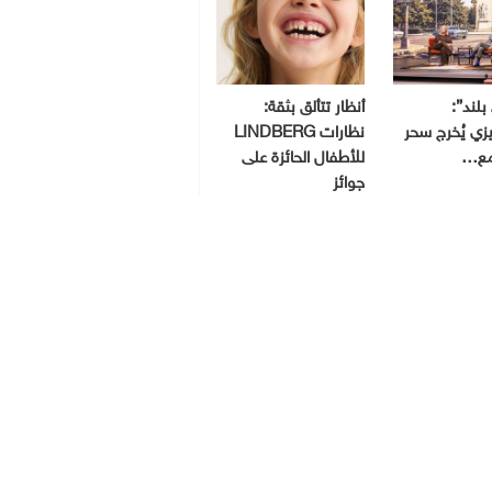
بلند”:
أنظار تتألق بثقة:
ي يُخرج سحر
نظارات LINDBERG
مع…
للأطفال الحائزة على
جوائز