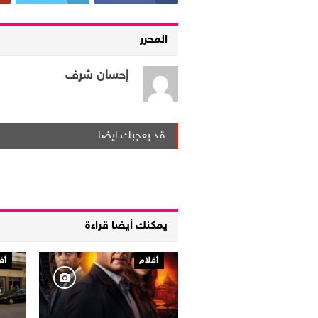
المحرر
إحسان شرف
قد يعجبك ايضا
يمكنك أيضا قراءة
أفلام
أف