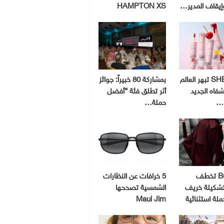
إيقاف المدير…
HAMPTON XS
SHEGLAM تبهر العالم
بمشاركة 80 خبيراً: جوائز
شفاه الجديد
أثر تطلق فئة “أفضل
و…
حملة…
Burberry تخطف
5 خرافات عن النظارات
 تشكيلة خريف
الشمسية تصححها
Maui Jim