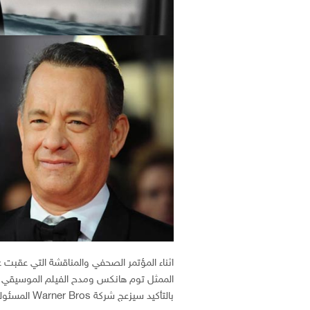
بالتأكيد سيزعج شركة Warner Bros المسئولة عن توزيع فيلمي Sully.