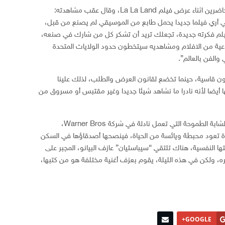
الممثل الحائز على جائزتي اوسكار، كان أول الحاضرين اثناء عرض فيلم La La Land، وقال عقب مشاهدته:
 أري فيلما جديدا يحمل طابع من الموسيقي لم يصنع من قبل،
يلم فكرته جديدة، تجعلك تريد أن تشكر كل من شارك في صنعه،
عية من الافلام ومشاهديه سيتخطون حدود الولايات المتحدة
الفن بالعالم”.
تكون قاسية، حينما تخضع لقانون العرض والطلب، لذلك علينا
ها أيضا لأنه نادرا ما نشاهد شيئا جديدا وغير مقتبس أو مسروق من
فيلم La La Land، يدو حول “مايا” الممثلة الشابة الطموحة التي تعمل نادلة في شركة Warner Bros،
دة تعود محبطة ويائسة من الحياة، فينصحها أصدقاؤها في السكن
ا النفسية، هناك تلتقي “سيباستيان” عازف البيانو، المجبر على
ره، ولكن في هذه الليلة، يقوم بعزف أغنية مختلفة هو من كتبها،
GOOGLE+