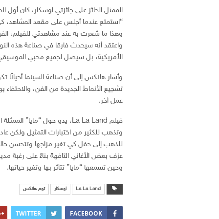
“استمتع عندما أجلس على مقعد المشاهد، كي
وهذا ما شعرت به عند مشاهدتي للفيلم، الف
واعتقد أنه سيحدث فارقا في صناعة هذه النو
الأمريكية، بل سيصل لجميع محبي الموسيقي و
وأشار هانكس إلى أن صناعة السينما أحيانًا 
تشجيع الأنماط الجديدة من الفن، والاحتفاء ب
عمل أخر.
وتذهب للكثير من اختبارات التمثيل ولكن عا
للذهب إلى حفل كي تغير مزاجها وتتحسن حالته
عزف بعض الأغاني التافهة بناءً على رغبة مدي
وحين تسمعها “مايا” تتأثر بها وتغير حياتها.
La La Land
اوسكار
توم هانكس
TWITTER
FACEBOOK