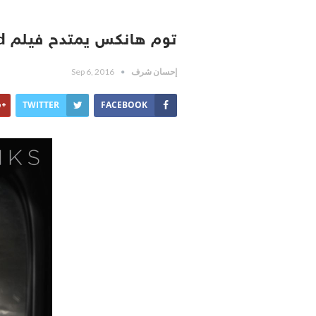
توم هانكس يمتدح فيلم La La Land على حساب فيلمه الجديد
إحسان شرف
Sep 6, 2016
TWITTER
FACEBOOK