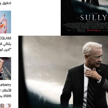
تحقيق و
بثنائي ال
“لاين ت
الأنظار:
2026 بحملة استثنائية