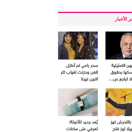
 الأخبار
هن التمثيلية
سحر رامي لم أعتزل
سكها بحقوق
الفن وحزنت لغياب تتر
 لا تراجع عن…
اتنين غيرنا
بالتحرش تهز
بُعد جديد للأنوثة:
يلا لوز فتح
تعرفي على ساعات