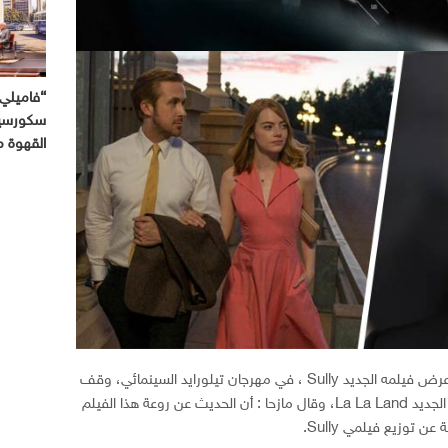
“فاميلي 
سكورسيز
القهوة 
اثناء المؤتمر الصحفي والمناقشة التي عقبت عرض فيلمه الجديد Sully ، في مهرجان تيلورايد السينمائي، وقف
الممثل توم هانكس ومدح الفيلم الموسيقي الجديد La La Land، وقال مازحا : أن الحديث عن روعة هذا الفيلم