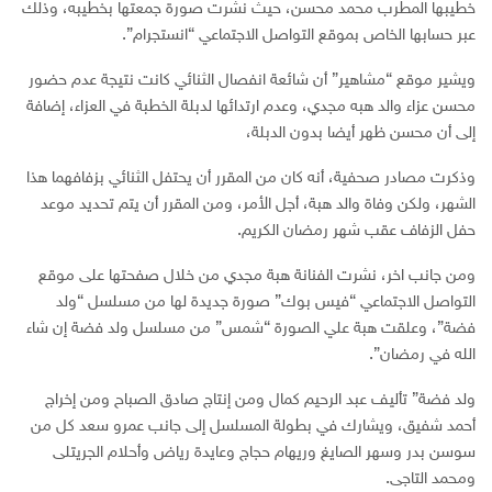
خطيبها المطرب محمد محسن، حيث نشرت صورة جمعتها بخطيبه، وذلك
عبر حسابها الخاص بموقع التواصل الاجتماعي “انستجرام”.
ويشير موقع “مشاهير” أن شائعة انفصال الثنائي كانت نتيجة عدم حضور
محسن عزاء والد هبه مجدي، وعدم ارتدائها لدبلة الخطبة في العزاء، إضافة
إلى أن محسن ظهر أيضا بدون الدبلة،
وذكرت مصادر صحفية، أنه كان من المقرر أن يحتفل الثنائي بزفافهما هذا
الشهر، ولكن وفاة والد هبة، أجل الأمر، ومن المقرر أن يتم تحديد موعد
حفل الزفاف عقب شهر رمضان الكريم.
ومن جانب اخر، نشرت الفنانة هبة مجدي من خلال صفحتها على موقع
التواصل الاجتماعي “فيس بوك” صورة جديدة لها من مسلسل “ولد
فضة”، وعلقت هبة علي الصورة “شمس” من مسلسل ولد فضة إن شاء
الله في رمضان”.
ولد فضة” تأليف عبد الرحيم كمال ومن إنتاج صادق الصباح ومن إخراج
أحمد شفيق، ويشارك في بطولة المسلسل إلى جانب عمرو سعد كل من
سوسن بدر وسهر الصايغ وريهام حجاج وعايدة رياض وأحلام الجريتلى
ومحمد التاجى.