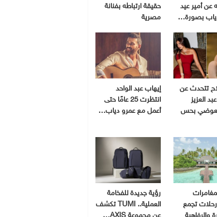
 عن أمير عيد
حقيقة ارتباطه بفنانة
ياب بصورة…
مصرية
اح تتحدث عن
إيهاب عبد الواحد
بد العزيز
انتظرت 25 عامًا حتى
لعوضي بحس
أعمل مع عمرو دياب…
مغامرات
رؤية جديدة للفخامة
 رحلات تجمع
العملية.. TUMI تكشف
رة والرفاهية
عن مجموعة AXIS…