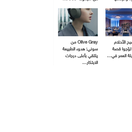
ح الأحلام
Olive Gray من
توّجوا قصة
سوني: هدوء الطبيعة
يلة العمر في…
يلتقي بأعلى درجات
الابتكار…