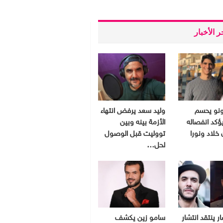
 الأخبار
ونو يحسم
وليد سعد يرفض انتهاء
ؤكد انفصاله
الأزمة بينه وبين
 خلاد ونورا
تووليت قبل الوصول
لحل…
ر ينتقد انتشار
سامو زين يكشف