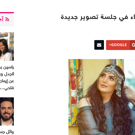
اء في جلسة تصوير جديدة
آخر
GOOGLE+
ياسين ب
الجدل وي
عن إيمان
فتحي…
وائل جسا