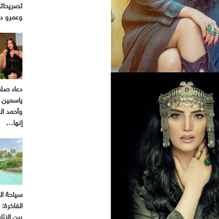
تصريحاته
وعمرو د
دعاء صل
ياسمين ع
وأحمد ا
إنها…
سياحة ال
الفاخرة:
بين الإثا