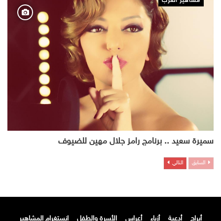
مشاهير العرب
سميرة سعيد .. برنامج رامز جلال مهين للضيوف
السابق
التالي
أبراج
أدعية
أزياء
أعراس
الأسرة والطفل
انستغرام المشاهير