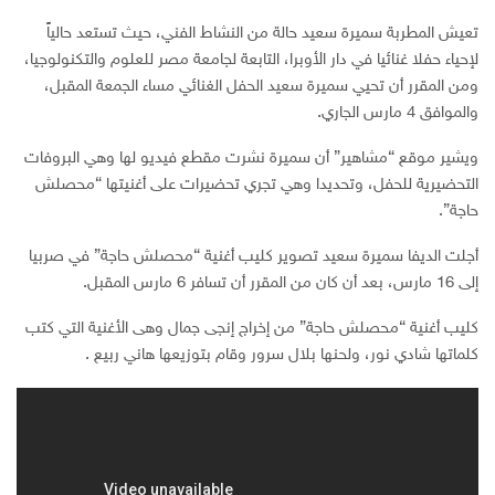
تعيش المطربة سميرة سعيد حالة من النشاط الفني، حيث تستعد حالياً
لإحياء حفلا غنائيا في دار الأوبرا، التابعة لجامعة مصر للعلوم والتكنولوجيا،
ومن المقرر أن تحيي سميرة سعيد الحفل الغنائي مساء الجمعة المقبل،
والموافق 4 مارس الجاري.
ويشير موقع “مشاهير” أن سميرة نشرت مقطع فيديو لها وهي البروفات
التحضيرية للحفل، وتحديدا وهي تجري تحضيرات على أغنيتها “محصلش
حاجة”.
أجلت الديفا سميرة سعيد تصوير كليب أغنية “محصلش حاجة” في صربيا
إلى 16 مارس، بعد أن كان من المقرر أن تسافر 6 مارس المقبل.
كليب أغنية “محصلش حاجة” من إخراج إنجى جمال وهى الأغنية التي كتب
كلماتها شادي نور، ولحنها بلال سرور وقام بتوزيعها هاني ربيع .